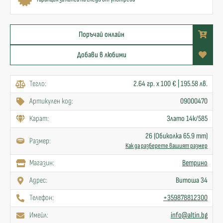
Поръчай онлайн
Добави в любими
Тегло:
2.64 гр. x 100 € | 195.58 лв.
Артикулен код:
09000470
Карат:
Злато 14к/585
26 (Обиколка 65.9 mm)
Размер:
Как да разберете вашият размер
Mагазин:
Ветрино
Адрес:
Витоша 34
Телефон:
+359878812300
Имейл:
info@altin.bg