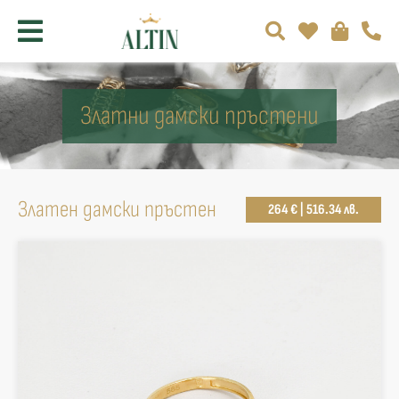
Златни дамски пръстени
Златен дамски пръстен
264 € | 516.34 лв.