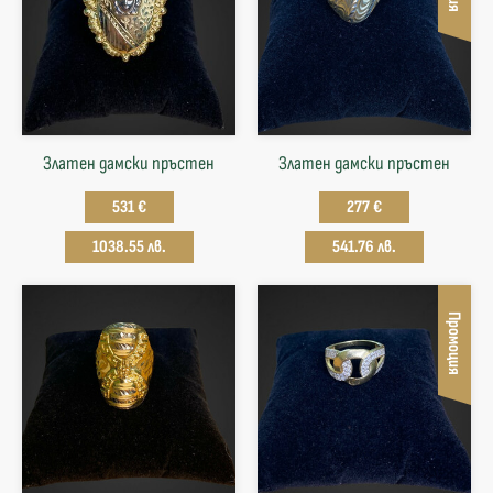
Златен дамски пръстен
Златен дамски пръстен
531 €
277 €
1038.55 лв.
541.76 лв.
Промоция