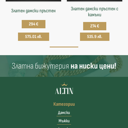
Златен дамски пръстен с
Златен дамски пръстен
камъни
294 €
274 €
575.01 лв.
535.9 лв.
Златна бижутерия
на ниски цени!
Категории
Дамски
Мъжки