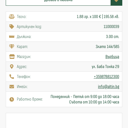
Тегло:
1.88 гр. x 100 € | 195.58 лв.
Артикулен код:
11000039
Дължина:
3.00 cm.
Карат:
Злато 14к/585
Mагазин:
Върбица
Адрес:
ул. Баба Тонка 29
Телефон:
+359878812300
Имейл:
info@altin.bg
Понеделник - Петък от 9:00 до 18:00 часа
Работно време:
Събота от 10:00 до 14:00 часа