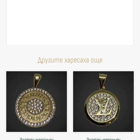
Другите харесаха още
Златен медальон
Златен медальон