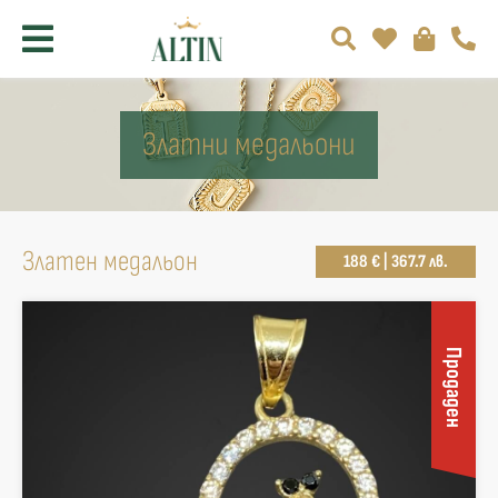
Златни медальони
Златен медальон
188 € | 367.7 лв.
Продаден