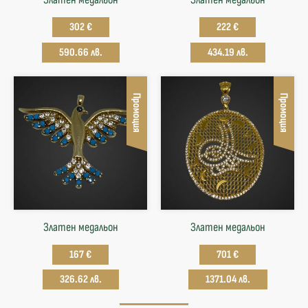
302 €
222 €
590.66 лв.
434.19 лв.
Промоция
Промоция
Златен медальон
Златен медальон
167 €
701 €
326.62 лв.
1371.04 лв.