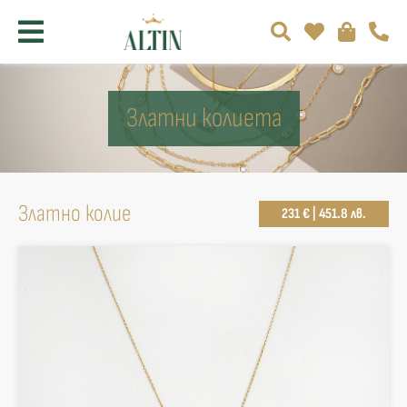
Златни колиета
Златно колие
231 € | 451.8 лв.