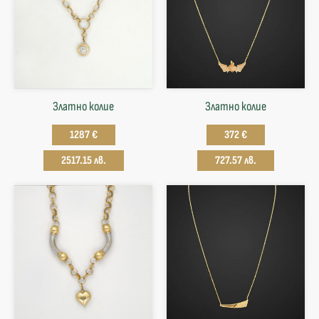
Златно колие
Златнo колие
1287 €
372 €
2517.15 лв.
727.57 лв.