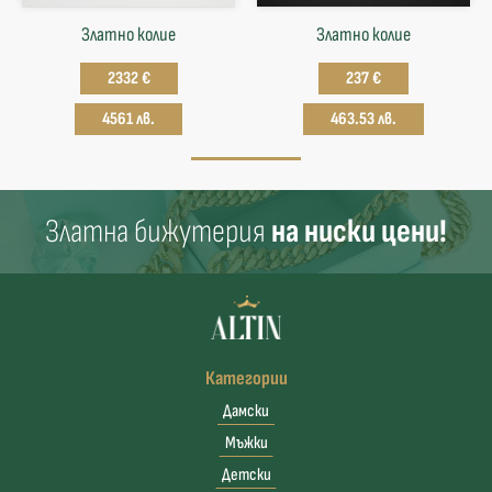
Златно колие
Златнo колие
2332 €
237 €
4561 лв.
463.53 лв.
Златна бижутерия
на ниски цени!
Категории
Дамски
Мъжки
Детски