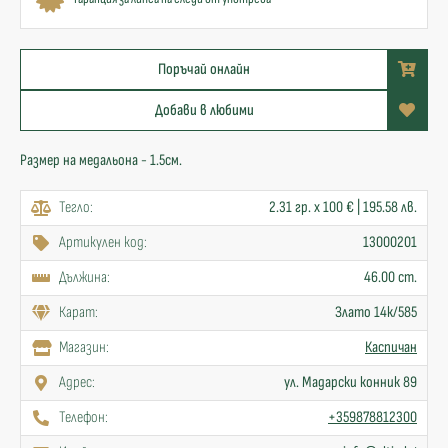
Поръчай онлайн
Добави в любими
Размер на медальона - 1.5см.
Тегло:
2.31 гр. x 100 € | 195.58 лв.
Артикулен код:
13000201
Дължина:
46.00 cm.
Карат:
Злато 14к/585
Mагазин:
Каспичан
Адрес:
ул. Мадарски конник 89
Телефон:
+359878812300