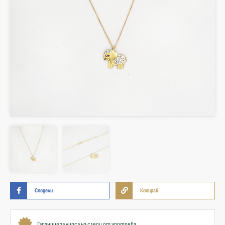
Сподели
Копирай
Гаранция за липса на следи от употреба