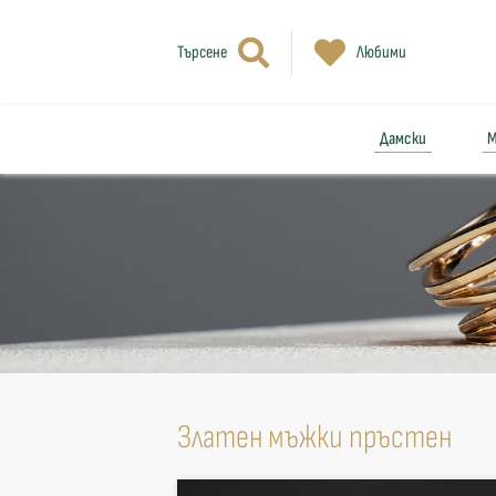
Търсене
Любими
Дамски
М
Златен мъжки пръстен