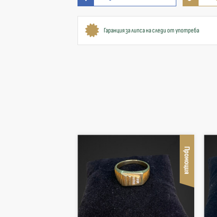
Гаранция за липса на следи от употреба
Промоция