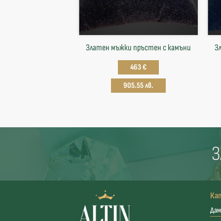
Златен мъжки пръстен с камъни
З
463 €
905.55 лв.
З
Ка
Дам