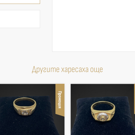
Другите харесаха още
Промоция