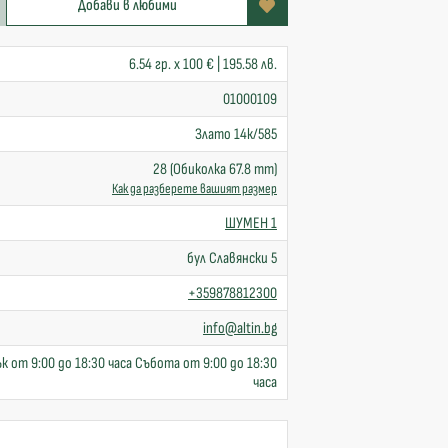
Добави в любими
6.54 гр. x 100 € | 195.58 лв.
01000109
Злато 14к/585
28 (Обиколка 67.8 mm)
Как да разберете вашият размер
ШУМЕН 1
бул Славянски 5
+359878812300
info@altin.bg
к от 9:00 до 18:30 часа Събота от 9:00 до 18:30
часа