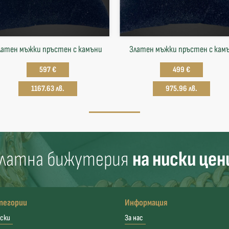
латен мъжки пръстен с камъни
Златен мъжки пръстен с кам
597 €
499 €
1167.63 лв.
975.96 лв.
латна бижутерия
на ниски цен
тегории
Информация
ски
За нас