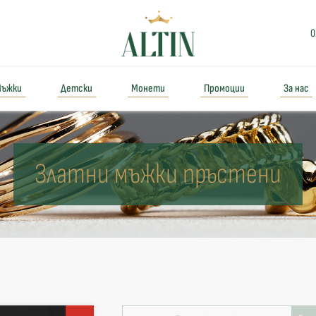
0
ъжки
Детски
Монети
Промоции
За нас
Златни мъжки пръстени