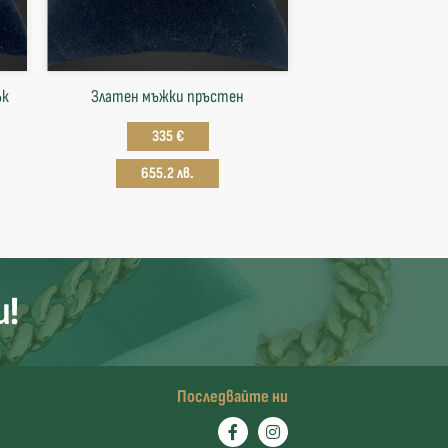
ък
Златен мъжки пръстен
335 €
655.2 лв.
и!
Последвайте ни