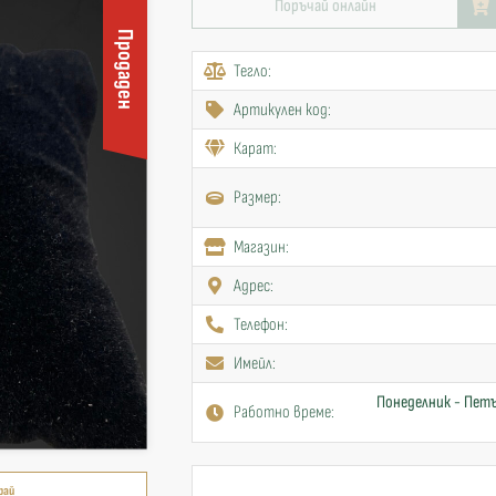
Поръчай онлайн
Продаден
Тегло:
Артикулен код:
Карат:
Размер:
Mагазин:
Адрес:
Телефон:
Имейл:
Понеделник - Петъ
Работно време:
рай