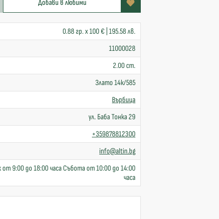
Добави в любими
0.88 гр. x 100 € | 195.58 лв.
11000028
2.00 cm.
Злато 14к/585
Върбица
ул. Баба Тонка 29
+359878812300
info@altin.bg
 от 9:00 до 18:00 часа Събота от 10:00 до 14:00
часа