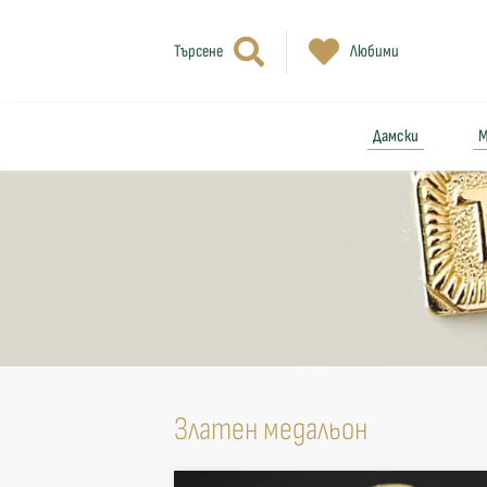
Търсене
Любими
Дамски
М
Златен медальон