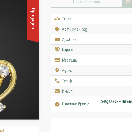
Поръчай онлайн
Продаден
Тегло:
Артикулен код:
Дължина:
Карат:
Mагазин:
Адрес:
Телефон:
Имейл:
Понеделник - Петък
Работно време:
рай