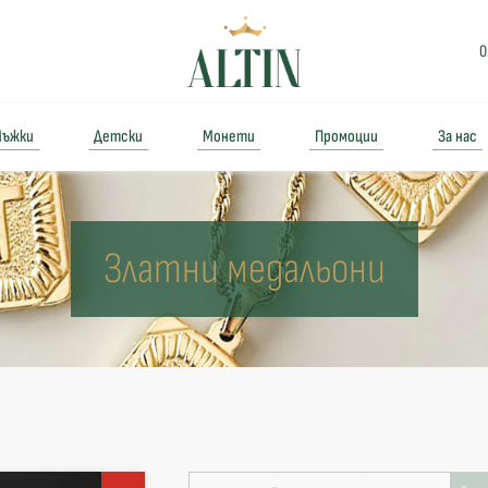
0
ъжки
Детски
Монети
Промоции
За нас
Златни медальони