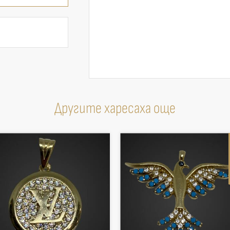
Другите харесаха още