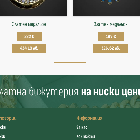
Златен медальон
Златен медальон
222 €
167 €
434.19 лв.
326.62 лв.
латна бижутерия
на ниски цен
тегории
Информация
ски
За нас
жки
Контакти