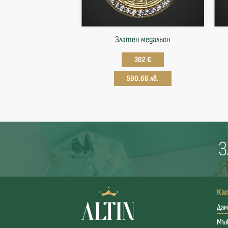
Златен медальон
302 €
590.66 лв.
З
Ка
Дам
Мъ