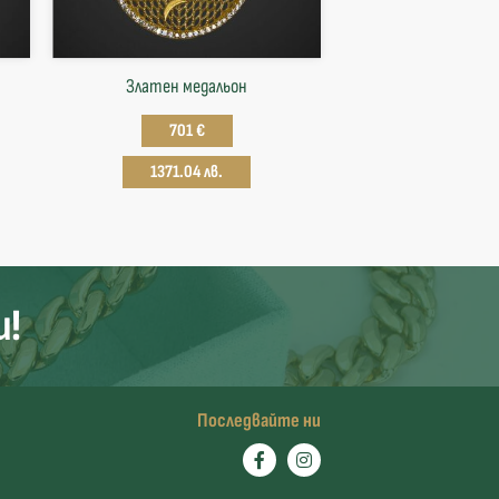
Златен медальон
701 €
1371.04 лв.
и!
Последвайте ни