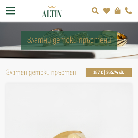
Златни детски пръстени
Златен детски пръстен
187 € | 365.74 лв.