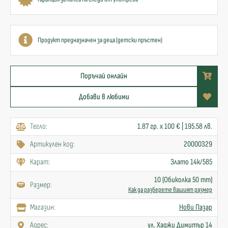
Продукт предназначен за деца (детски пръстен)
Поръчай онлайн
Добави в любими
Тегло:
1.87 гр. x 100 € | 195.58 лв.
Артикулен код:
20000329
Карат:
Злато 14к/585
10 (Обиколка 50 mm)
Размер:
Как да разберете вашият размер
Mагазин:
Нови Пазар
Адрес:
ул. Хаджи Димитър 14