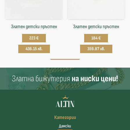
Златен детски пръстен
Златен детски пръстен
223 €
184 €
436.15 лв.
359.87 лв.
Златна бижутерия
на ниски цени!
Категории
Дамски