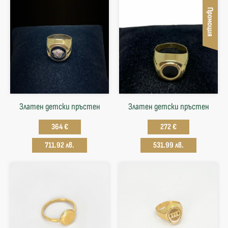
Промоция
Златен детски пръстен
Златен детски пръстен
364 €
272 €
711.92 лв.
531.99 лв.