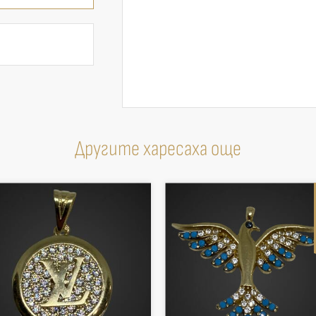
Другите харесаха още