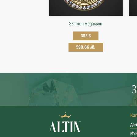
Златен медальон
302 €
590.66 лв.
З
Ка
Дам
Мъ