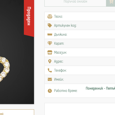
Поръчай онлайн
Продаден
Тегло:
Артикулен код:
Дължина:
Карат:
Mагазин:
Адрес:
Телефон:
Имейл:
Понеделник - Петък
Работно време:
рай