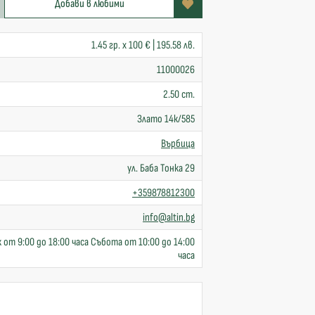
Добави в любими
1.45 гр. x 100 € | 195.58 лв.
11000026
2.50 cm.
Злато 14к/585
Върбица
ул. Баба Тонка 29
+359878812300
info@altin.bg
 от 9:00 до 18:00 часа Събота от 10:00 до 14:00
часа