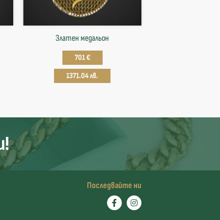
Златен медальон
701 €
1371.04 лв.
и!
Последвайте ни