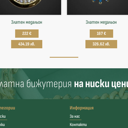
Златен медальон
Златен медальон
222 €
167 €
434.19 лв.
326.62 лв.
латна бижутерия
на ниски цен
тегории
Информация
ски
За нас
жки
Контакти