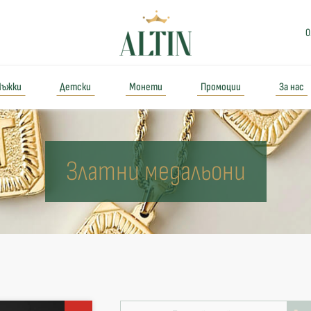
0
ъжки
Детски
Монети
Промоции
За нас
Златни медальони