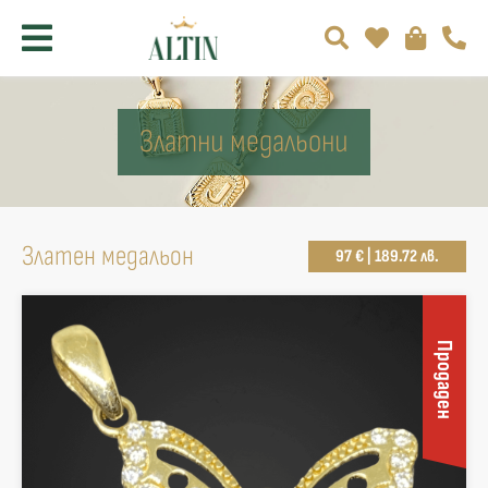
Златни медальони
Златен медальон
97 € | 189.72 лв.
Продаден