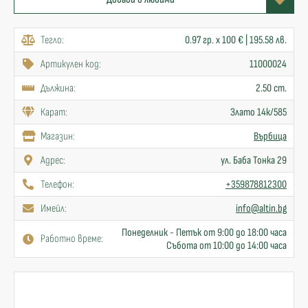
Тегло:
0.97 гр. x 100 € | 195.58 лв.
Артикулен код:
11000024
Дължина:
2.50 cm.
Карат:
Злато 14к/585
Mагазин:
Върбица
Адрес:
ул. Баба Тонка 29
Телефон:
+359878812300
Имейл:
info@altin.bg
Понеделник - Петък от 9:00 до 18:00 часа
Работно време:
Събота от 10:00 до 14:00 часа