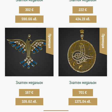
302 €
222 €
590.66 лв.
434.19 лв.
Промоция
Промоция
Златен медальон
Златен медальон
167 €
701 €
326.62 лв.
1371.04 лв.