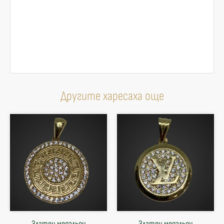
Другите харесаха още
Златен медальон
Златен медальон