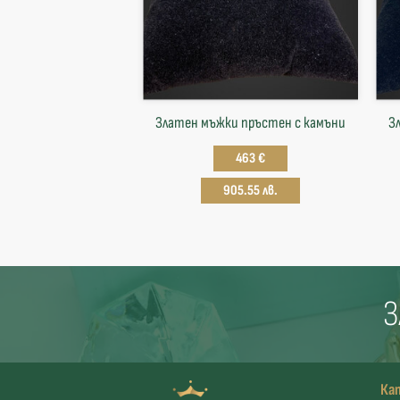
Златен мъжки пръстен с камъни
З
463 €
905.55 лв.
З
Ка