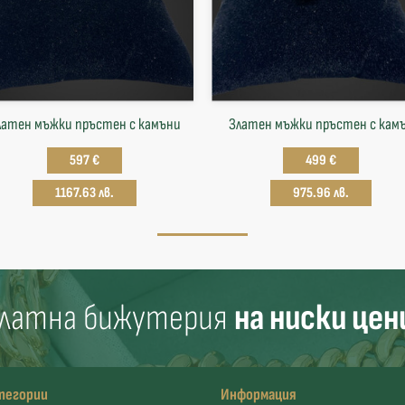
латен мъжки пръстен с камъни
Златен мъжки пръстен с кам
597 €
499 €
1167.63 лв.
975.96 лв.
латна бижутерия
на ниски цен
тегории
Информация