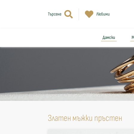
Търсене
Любими
Дамски
М
Златен мъжки пръстен