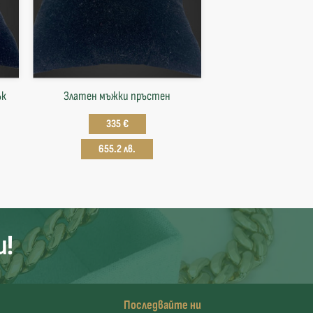
ък
Златен мъжки пръстен
335 €
655.2 лв.
и!
Последвайте ни