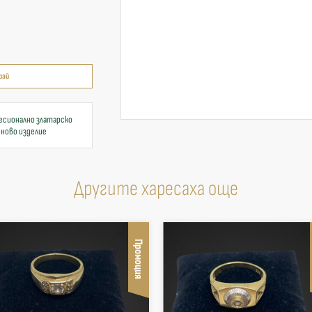
рай
есионално златарско
 ново изделие
Другите харесаха още
Промоция