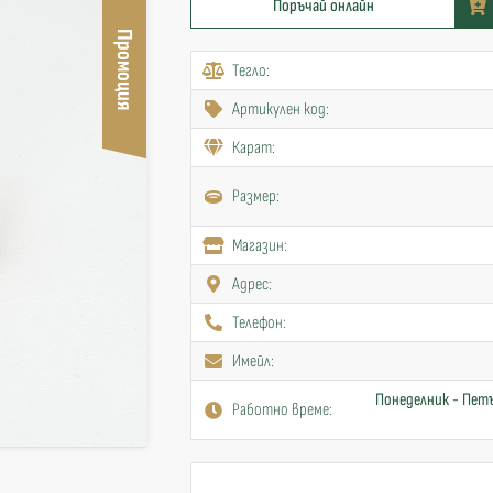
Поръчай онлайн
Промоция
Тегло:
Артикулен код:
Карат:
Размер:
Mагазин:
Адрес:
Телефон:
Имейл:
Понеделник - Петъ
Работно време: