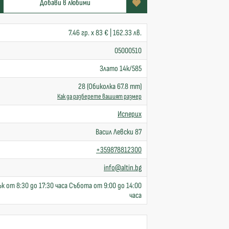
Добави в любими
7.46 гр. x 83 € | 162.33 лв.
05000510
Злато 14к/585
28 (Обиколка 67.8 mm)
Как да разберете вашият размер
Исперих
Васил Левски 87
+359878812300
info@altin.bg
к от 8:30 до 17:30 часа Събота от 9:00 до 14:00
часа