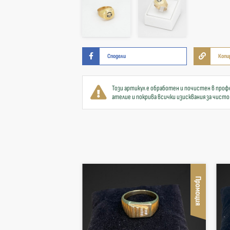
Сподели
Копи
Този артикул е обработен и почистен в проф
ателие и покрива всички изисквания за чисто
Промоция