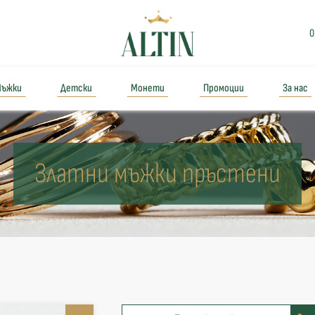
0
ъжки
Детски
Монети
Промоции
За нас
Златни мъжки пръстени