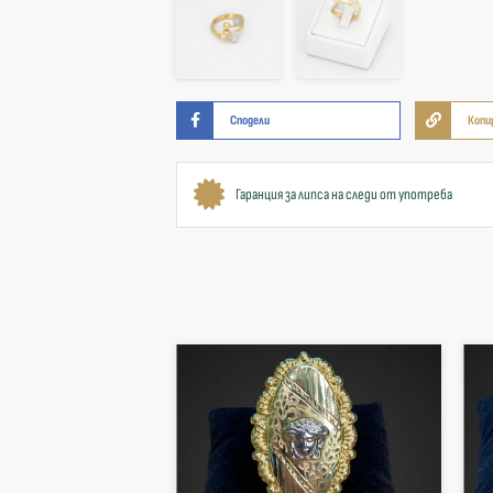
Сподели
Копи
Гаранция за липса на следи от употреба