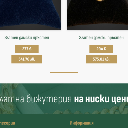
Златен дамски пръстен
Златен дамски пръстен
277 €
294 €
541.76 лв.
575.01 лв.
латна бижутерия
на ниски цен
тегории
Информация