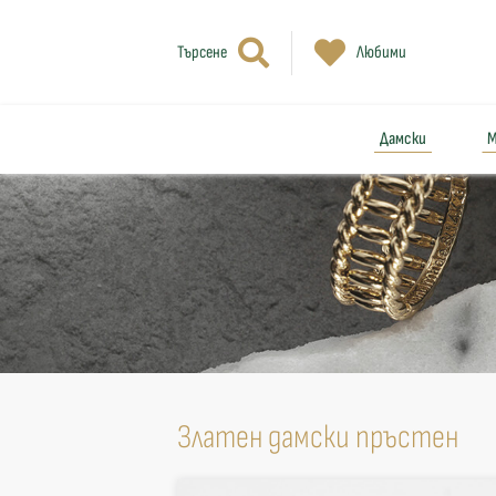
Търсене
Любими
Дамски
М
Златен дамски пръстен