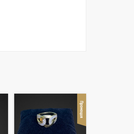
Промоция