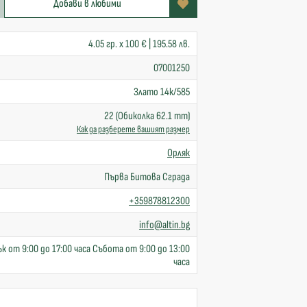
Добави в любими
4.05 гр. x 100 € | 195.58 лв.
07001250
Злато 14к/585
22 (Обиколка 62.1 mm)
Как да разберете вашият размер
Орляк
Първа Битова Сграда
+359878812300
info@altin.bg
к от 9:00 до 17:00 часа Събота от 9:00 до 13:00
часа