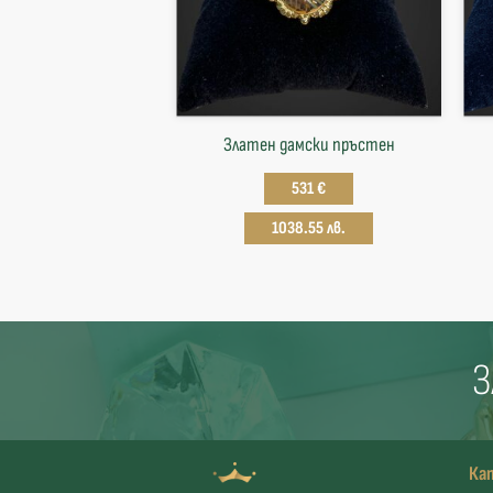
Златен дамски пръстен
531 €
1038.55 лв.
З
Ка