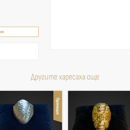
рай
Другите харесаха още
Промоция