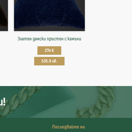
Златен дамски пръстен с камъни
274 €
535.9 лв.
и!
Последвайте ни