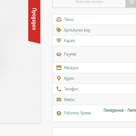
Поръчай онлайн
Продаден
Тегло:
Артикулен код:
Карат:
Размер:
Mагазин:
Адрес:
Телефон:
Имейл:
Понеделник - Петъ
Работно време: