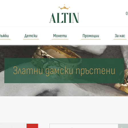
0
ъжки
Детски
Монети
Промоции
За нас
Златни дамски пръстени