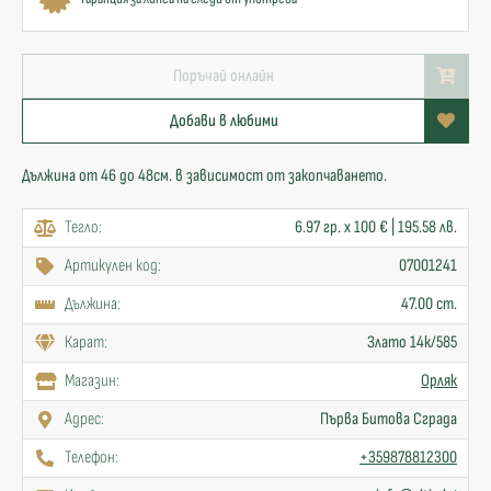
Поръчай онлайн
Добави в любими
Дължина от 46 до 48см. в зависимост от закопчаването.
Тегло:
6.97 гр. x 100 € | 195.58 лв.
Артикулен код:
07001241
Дължина:
47.00 cm.
Карат:
Злато 14к/585
Mагазин:
Орляк
Адрес:
Първа Битова Сграда
Телефон:
+359878812300