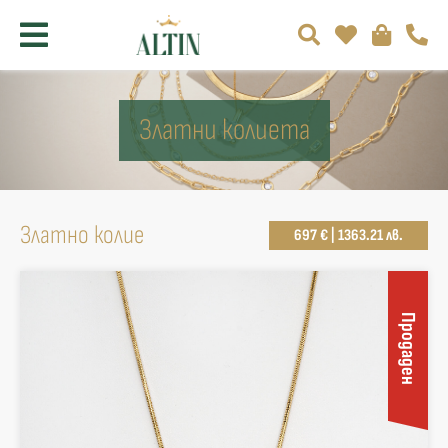
Златни колиета
Златно колие
697 € | 1363.21 лв.
Продаден