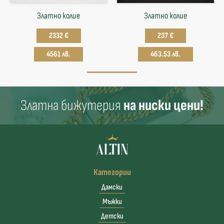
Златно колие
Златнo колие
2332 €
237 €
4561 лв.
463.53 лв.
Златна бижутерия
на ниски цени!
Категории
Дамски
Мъжки
Детски