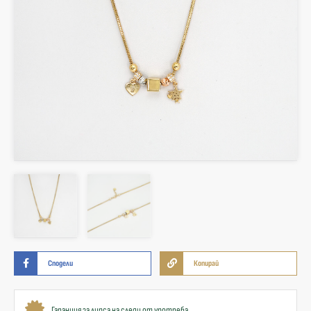
Сподели
Копирай
Гаранция за липса на следи от употреба