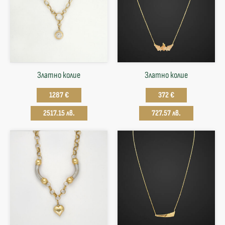
Златно колие
Златнo колие
1287 €
372 €
2517.15 лв.
727.57 лв.