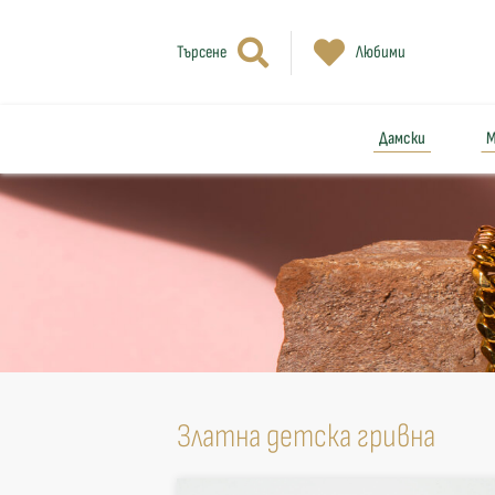
Търсене
Любими
Дамски
М
Златна детска гривна