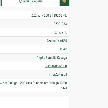
Добави в любими
2.51 гр. x 100 € | 195.58 лв.
07001233
13.50 cm.
Злато 14к/585
Орляк
Първа Битова Сграда
+359878812300
info@altin.bg
к от 9:00 до 17:00 часа Събота от 9:00 до 13:00
часа