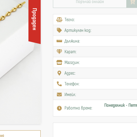
Поръчай онлайн
Продаден
Тегло:
Артикулен код:
Дължина:
Карат:
Mагазин:
Адрес:
Телефон:
Имейл:
Понеделник - Петъ
Работно време:
рай