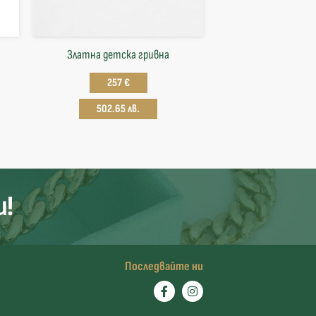
Златна детска гривна
257 €
502.65 лв.
и!
Последвайте ни