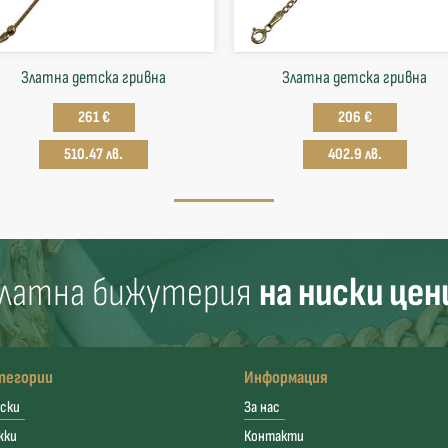
Златна детска гривна
Златна детска гривна
261 €
206 €
510.47 лв.
402.9 лв.
латна бижутерия
на ниски цен
тегории
Информация
ски
За нас
жки
Контакти