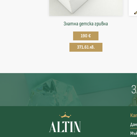
Златна детска гривна
190 €
371.61 лв.
З
Ка
Дам
Мъ