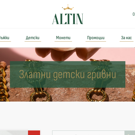
0
ъжки
Детски
Монети
Промоции
За нас
Златни детски гривни