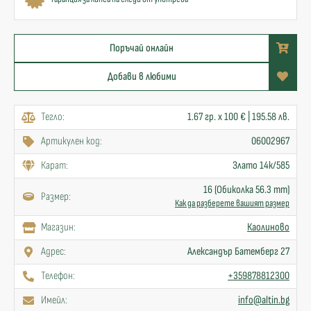
Поръчай онлайн
Добави в любими
Тегло:
1.67 гр. x 100 € | 195.58 лв.
Артикулен код:
06002967
Карат:
Злато 14к/585
16 (Обиколка 56.3 mm)
Размер:
Как да разберете вашият размер
Mагазин:
Каолиново
Адрес:
Александър Батемберг 27
Телефон:
+359878812300
Имейл:
info@altin.bg