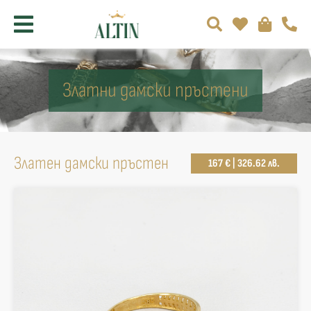
Златни дамски пръстени
Златен дамски пръстен
167 € | 326.62 лв.