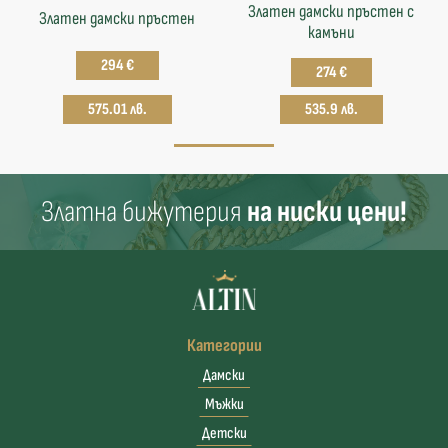
Златен дамски пръстен с
Златен дамски пръстен
камъни
294 €
274 €
575.01 лв.
535.9 лв.
Златна бижутерия
на ниски цени!
Категории
Дамски
Мъжки
Детски