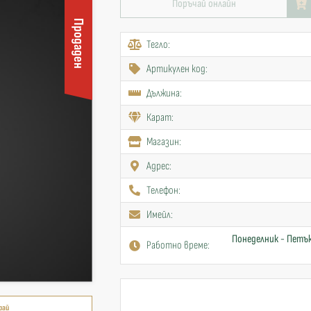
Поръчай онлайн
Продаден
Тегло:
Артикулен код:
Дължина:
Карат:
Mагазин:
Адрес:
Телефон:
Имейл:
Понеделник - Петък
Работно време:
рай