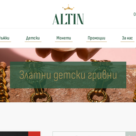
0
ъжки
Детски
Монети
Промоции
За нас
Златни детски гривни