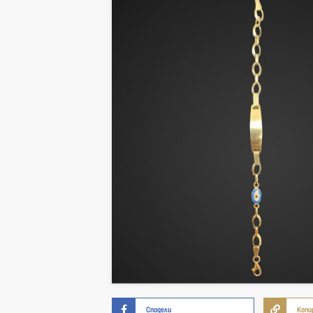
Сподели
Копи