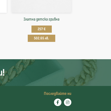
Златна детска гривна
257 €
502.65 лв.
и!
Последвайте ни