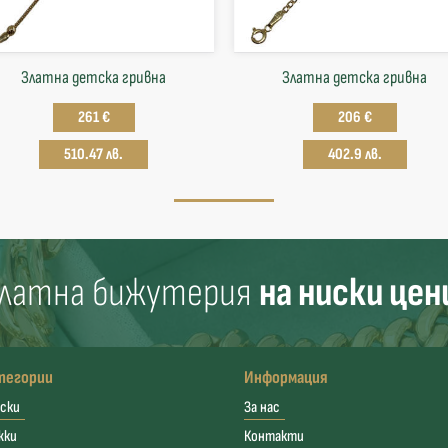
Златна детска гривна
Златна детска гривна
261 €
206 €
510.47 лв.
402.9 лв.
латна бижутерия
на ниски цен
тегории
Информация
ски
За нас
жки
Контакти