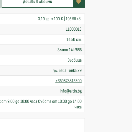
Добави в любими
3.19 гр. x 100 € | 195.58 лв.
11000013
14.50 cm.
Злато 14к/585
Върбица
ул. Баба Тонка 29
+359878812300
info@altin.bg
 от 9:00 до 18:00 часа Събота от 10:00 до 14:00
часа