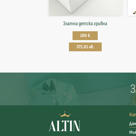
Златна детска гривна
190 €
371.61 лв.
З
Ка
Дам
Мъ