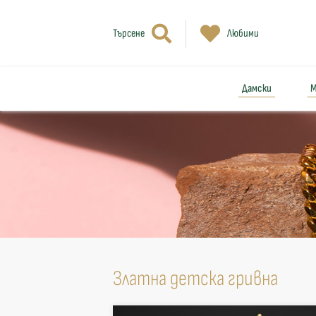
Търсене
Любими
Дамски
М
Златна детска гривна