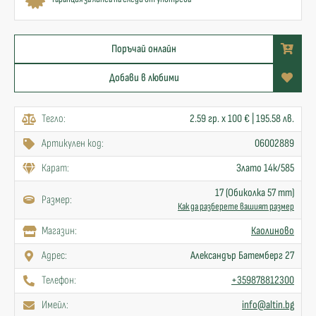
Поръчай онлайн
Добави в любими
Тегло:
2.59 гр. x 100 € | 195.58 лв.
Артикулен код:
06002889
Карат:
Злато 14к/585
17 (Обиколка 57 mm)
Размер:
Как да разберете вашият размер
Mагазин:
Каолиново
Адрес:
Александър Батемберг 27
Телефон:
+359878812300
Имейл:
info@altin.bg