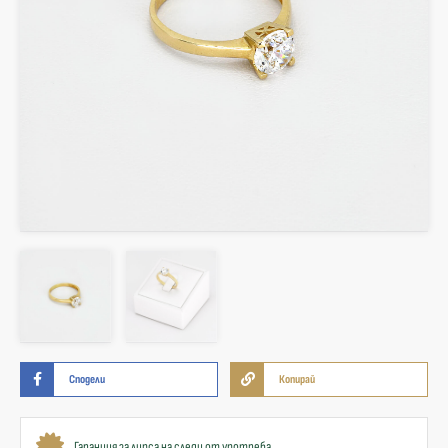
Сподели
Копирай
Гаранция за липса на следи от употреба