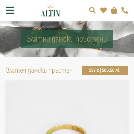
Златни дамски пръстени
Златен дамски пръстен
259 € | 506.56 лв.