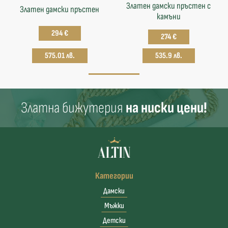
Златен дамски пръстен с
Златен дамски пръстен
камъни
294 €
274 €
575.01 лв.
535.9 лв.
Златна бижутерия
на ниски цени!
Категории
Дамски
Мъжки
Детски