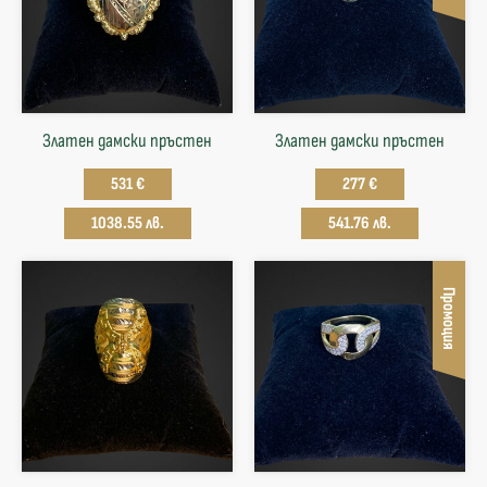
Златен дамски пръстен
Златен дамски пръстен
531 €
277 €
1038.55 лв.
541.76 лв.
Промоция