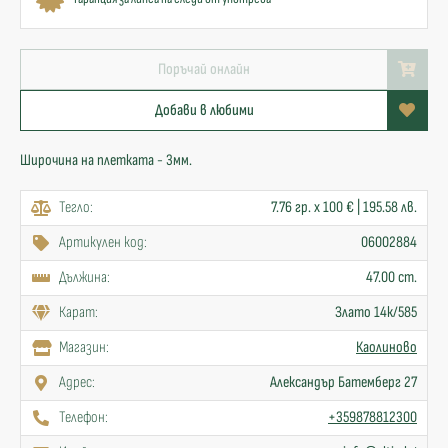
Поръчай онлайн
Добави в любими
Широчина на плетката - 3мм.
Тегло:
7.76 гр. x 100 € | 195.58 лв.
Артикулен код:
06002884
Дължина:
47.00 cm.
Карат:
Злато 14к/585
Mагазин:
Каолиново
Адрес:
Александър Батемберг 27
Телефон:
+359878812300