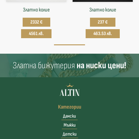
Златно колие
Златнo колие
2332 €
237 €
4561 лв.
463.53 лв.
Златна бижутерия
на ниски цени!
Категории
Дамски
Мъжки
Детски