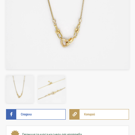
Сподели
Копирай
Гаранция за липса на следи от употреба