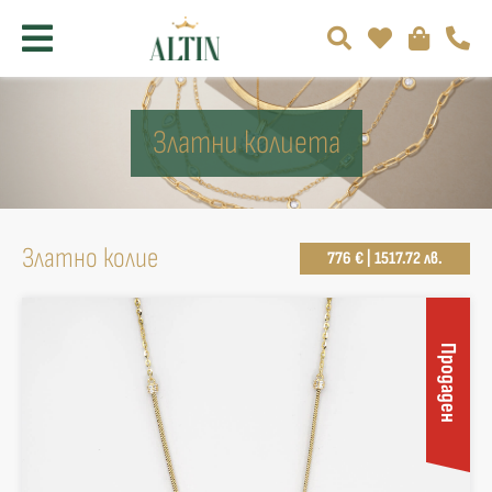
Златни колиета
Златно колие
776 € | 1517.72 лв.
Продаден