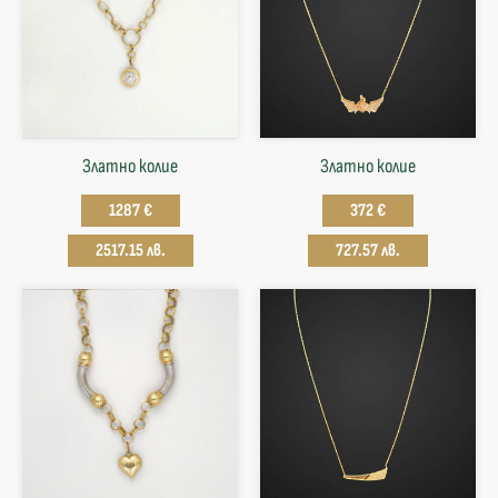
Златно колие
Златнo колие
1287 €
372 €
2517.15 лв.
727.57 лв.