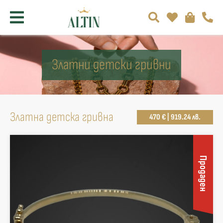
Златни детски гривни
Златна детска гривна
470 € | 919.24 лв.
Продаден