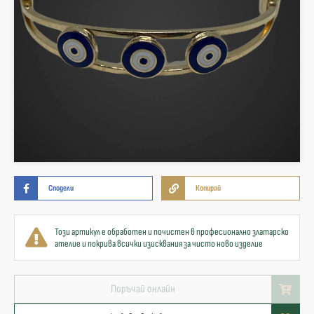
Сподели
Копирай
Този артикул е обработен и почистен в професионално златарско
ателие и покрива всички изисквания за чисто ново изделие
Поръчай онлайн