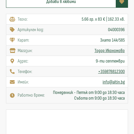
Добави в любими
Тегло:
5.66 гр. x 83 € | 162.33 лв.
Артикулен код:
04000396
Карат:
Злато 14к/585
Mагазин:
Тодор Икономово
Адрес:
9-ти септември
Телефон:
+359878812300
Имейл:
info@altin.bg
Понеделник - Петък от 9:00 до 18:30 часа
Работно време:
Събота от 9:00 до 18:30 часа