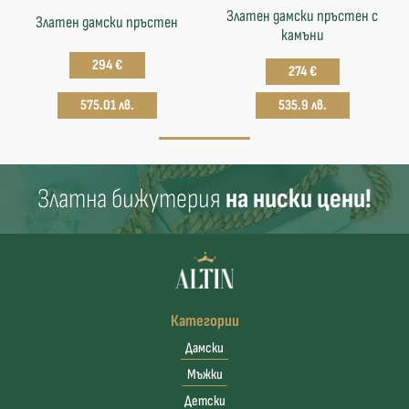
Златен дамски пръстен с
Златен дамски пръстен
камъни
294 €
274 €
575.01 лв.
535.9 лв.
Златна бижутерия
на ниски цени!
Категории
Дамски
Мъжки
Детски