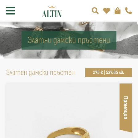
Златни дамски пръстени
Златен дамски пръстен
275 € | 537.85 лв.
Промоция