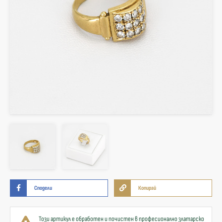
Сподели
Копирай
Този артикул е обработен и почистен в професионално златарско