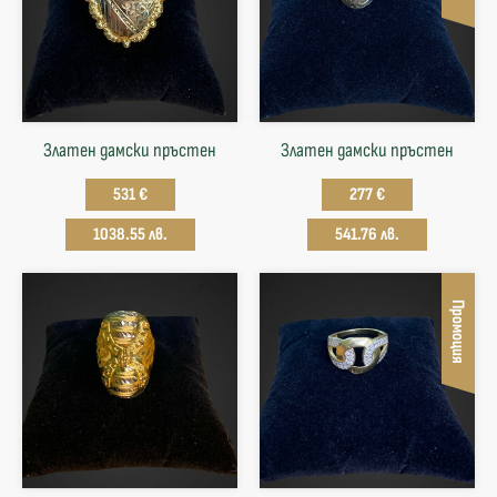
Златен дамски пръстен
Златен дамски пръстен
531 €
277 €
1038.55 лв.
541.76 лв.
Промоция