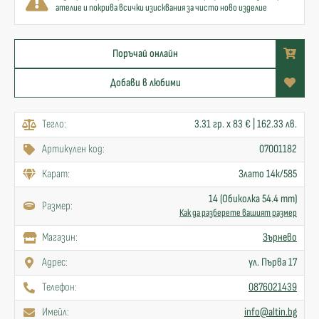
ателие и покрива всички изисквания за чисто ново изделие
Поръчай онлайн
Добави в любими
Тегло:
3.31 гр. x 83 € | 162.33 лв.
Артикулен код:
07001182
Карат:
Злато 14к/585
14 (Обиколка 54.4 mm)
Размер:
Как да разберете вашият размер
Mагазин:
Зърнево
Адрес:
ул. Първа 17
Телефон:
0876021439
Имейл:
info@altin.bg