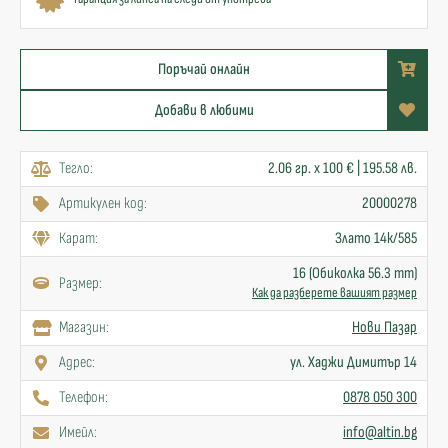
Поръчай онлайн
Добави в любими
Тегло:
2.06 гр. x 100 € | 195.58 лв.
Артикулен код:
20000278
Карат:
Злато 14к/585
16 (Обиколка 56.3 mm)
Размер:
Как да разберете вашият размер
Mагазин:
Нови Пазар
Адрес:
ул. Хаджи Димитър 14
Телефон:
0878 050 300
Имейл:
info@altin.bg