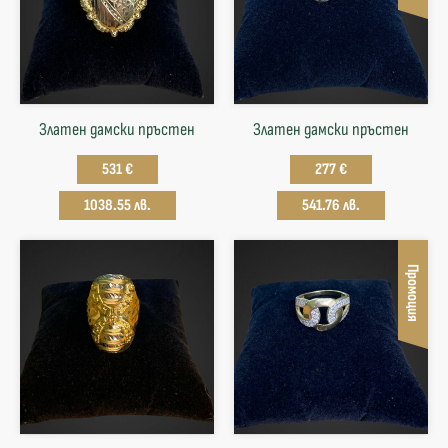
Златен дамски пръстен
Златен дамски пръстен
531 €
277 €
1038.55 лв.
541.76 лв.
Промоция