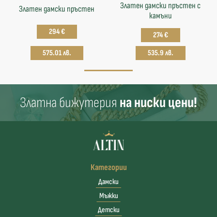
Златен дамски пръстен с
Златен дамски пръстен
камъни
294 €
274 €
575.01 лв.
535.9 лв.
Златна бижутерия
на ниски цени!
Категории
Дамски
Мъжки
Детски