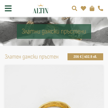
Златни дамски пръстени
Златен дамски пръстен
206 € | 402.9 лв.