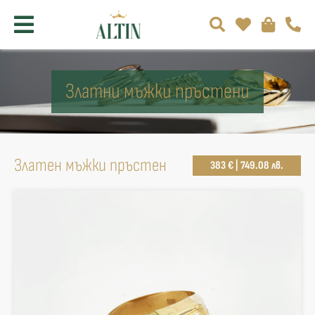
Златни мъжки пръстени
Златен мъжки пръстен
383 € | 749.08 лв.