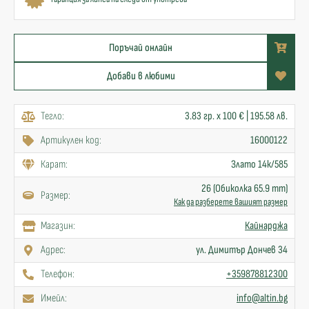
Поръчай онлайн
Добави в любими
Тегло:
3.83 гр. x 100 € | 195.58 лв.
Артикулен код:
16000122
Карат:
Злато 14к/585
26 (Обиколка 65.9 mm)
Размер:
Как да разберете вашият размер
Mагазин:
Кайнарджа
Адрес:
ул. Димитър Дончев 34
Телефон:
+359878812300
Имейл:
info@altin.bg