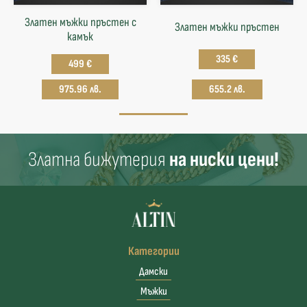
Златен мъжки пръстен с
Златен мъжки пръстен
камък
335 €
499 €
975.96 лв.
655.2 лв.
Златна бижутерия
на ниски цени!
Категории
Дамски
Мъжки