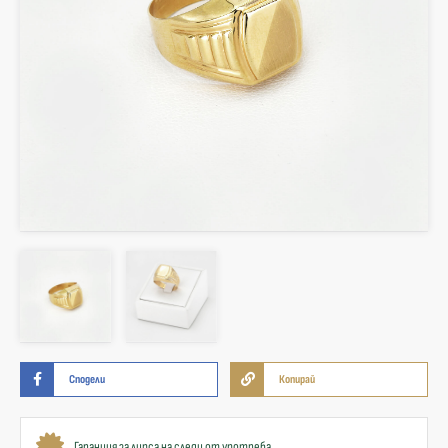
Сподели
Копирай
Гаранция за липса на следи от употреба