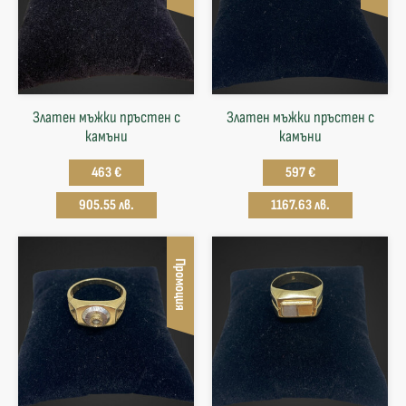
Златен мъжки пръстен с
Златен мъжки пръстен с
камъни
камъни
463 €
597 €
905.55 лв.
1167.63 лв.
Промоция