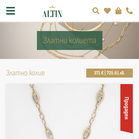
Златни колиета
Златно колие
371 € | 725.61 лв.
Продаден