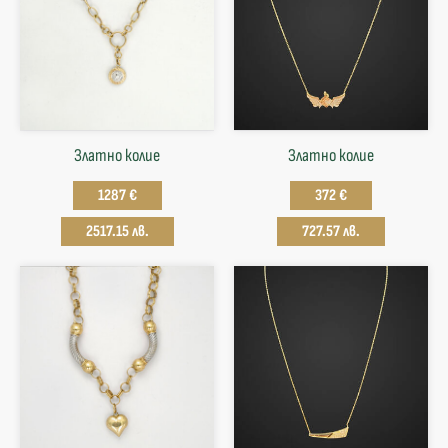
Златно колие
Златнo колие
1287 €
372 €
2517.15 лв.
727.57 лв.