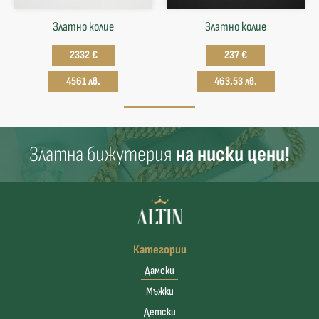
Златно колие
Златнo колие
2332 €
237 €
4561 лв.
463.53 лв.
Златна бижутерия
на ниски цени!
Категории
Дамски
Мъжки
Детски