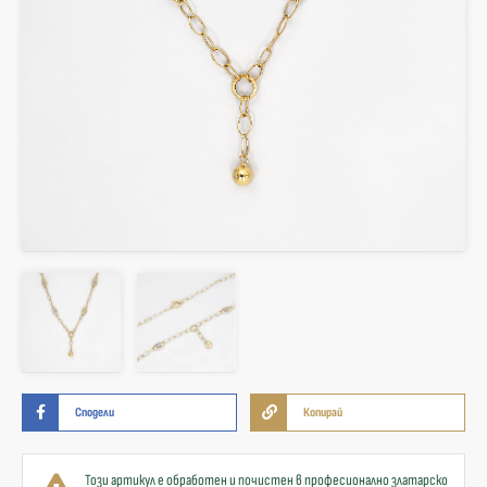
Сподели
Копирай
Този артикул е обработен и почистен в професионално златарско