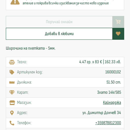
ателие и покрива всички изисквания за чисто ново изделие
Поръчай онлайн
Добави в любими
Широчина на плетката - 5мм.
Тегло:
4.47 гр. x 83 € | 162.33 лв.
Артикулен код:
16000102
Дължина:
51.50 cm.
Карат:
Злато 14к/585
Mагазин:
Кайнарджа
Адрес:
ул. Димитър Дончев 34
Телефон:
+359878812300