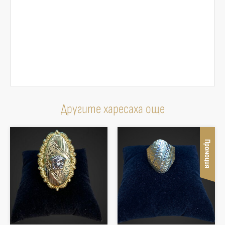
Другите харесаха още
Промоция