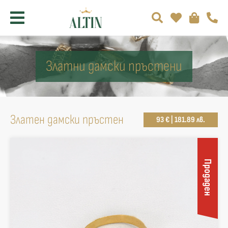
Златни дамски пръстени
Златен дамски пръстен
93 € | 181.89 лв.
Продаден