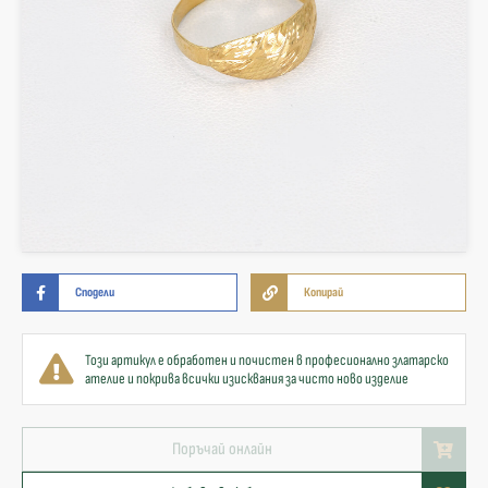
Сподели
Копирай
Този артикул е обработен и почистен в професионално златарско
ателие и покрива всички изисквания за чисто ново изделие
Поръчай онлайн