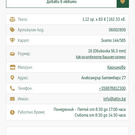
Добави в любими
Тегло:
1.12 гр. x 83 € | 162.33 лв.
Артикулен код:
06002809
Карат:
Злато 14к/585
16 (Обиколка 56.3 mm)
Размер:
Как да разберете вашият размер
Mагазин:
Каолиново
Адрес:
Александър Батемберг 27
Телефон:
+359878812300
Имейл:
info@altin.bg
Понеделник - Петък от 8:30 до 17:00 часа
Работно време:
Събота от 8:30 до 14:30 часа