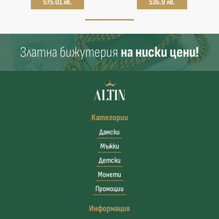
575.01 лв.
535.9 лв.
Златна бижутерия
на ниски цени!
Категории
Дамски
Мъжки
Детски
Монети
Промоции
Информация