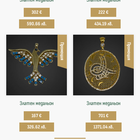
302 €
222 €
590.66 лв.
434.19 лв.
Промоция
Промоция
Златен медальон
Златен медальон
167 €
701 €
326.62 лв.
1371.04 лв.