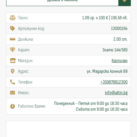
Тегло:
1.09 гр. x 100 € | 195.58 лв.
Артикулен код:
13000194
Дължина:
2.00 cm.
Карат:
Злато 14к/585
Mагазин:
Каспичан
Адрес:
ул. Мадарски конник 89
Телефон:
+359878812300
Имейл:
info@altin.bg
Понеделник - Петък от 9:00 до 18:30 часа
Работно време:
Събота от 9:00 до 18:30 часа