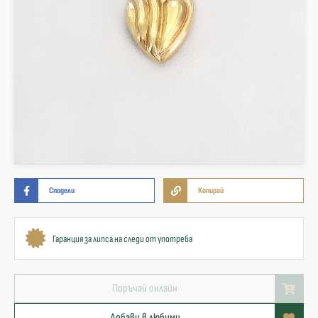
Сподели
Копирай
Гаранция за липса на следи от употреба
Поръчай онлайн
Добави в любими