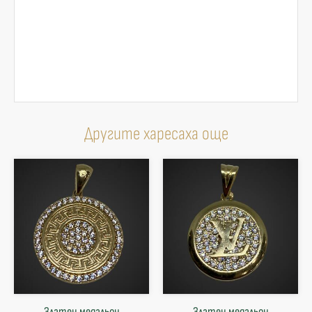
Другите харесаха още
Златен медальон
Златен медальон