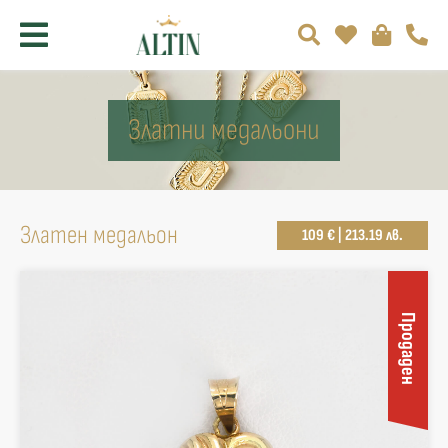
Златни медальони
Златен медальон
109 € | 213.19 лв.
Продаден