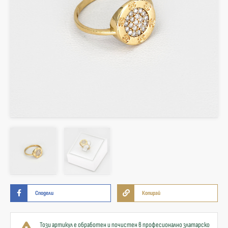
Сподели
Копирай
Този артикул е обработен и почистен в професионално златарско