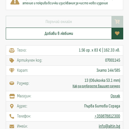
ателие и покрива всички изисквания за чисто ново изделие
Поръчай онлайн
Добави в любими
Тегло:
1.56 гр. x 83 € | 162.33 лв.
Артикулен код:
07001145
Карат:
Злато 14к/585
13 (Обиколка 53.1 mm)
Размер:
Как да разберете вашият размер
Mагазин:
Орляк
Адрес:
Първа Битова Сграда
Телефон:
+359878812300
Имейл:
info@altin.bg