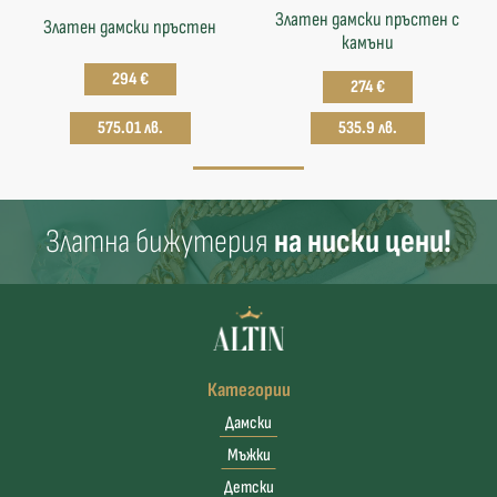
Златен дамски пръстен с
Златен дамски пръстен
камъни
294 €
274 €
575.01 лв.
535.9 лв.
Златна бижутерия
на ниски цени!
Категории
Дамски
Мъжки
Детски