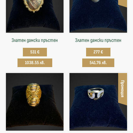
Златен дамски пръстен
Златен дамски пръстен
531 €
277 €
1038.55 лв.
541.76 лв.
Промоция