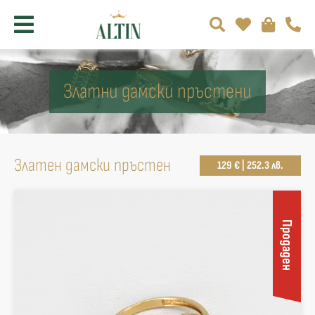
Златни дамски пръстени
Златен дамски пръстен
129 € | 252.3 лв.
Продаден