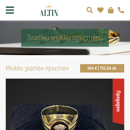
Златни мъжки пръстени
Мъжки златен пръстен
384 € | 751.04 лв.
Продаден