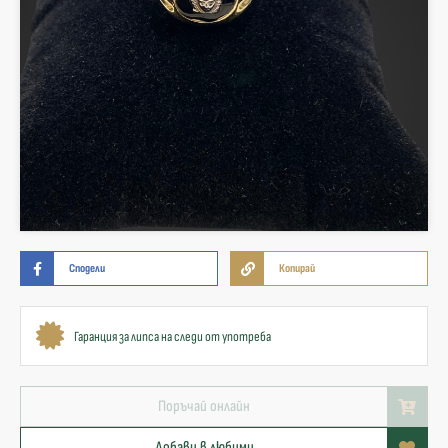
Сподели
Копирай
Гаранция за липса на следи от употреба
Поръчай онлайн
Добави в любими