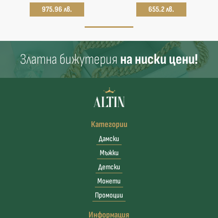
975.96 лв.
655.2 лв.
Златна бижутерия
на ниски цени!
Категории
Дамски
Мъжки
Детски
Монети
Промоции
Информация