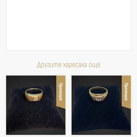
Другите харесаха още
Промоция
Промоция