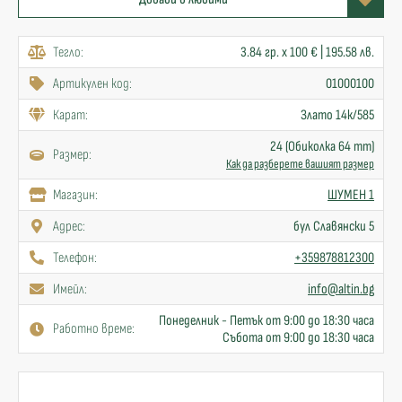
Тегло:
3.84 гр. x 100 € | 195.58 лв.
Артикулен код:
01000100
Карат:
Злато 14к/585
24 (Обиколка 64 mm)
Размер:
Как да разберете вашият размер
Mагазин:
ШУМЕН 1
Адрес:
бул Славянски 5
Телефон:
+359878812300
Имейл:
info@altin.bg
Понеделник - Петък от 9:00 до 18:30 часа
Работно време:
Събота от 9:00 до 18:30 часа