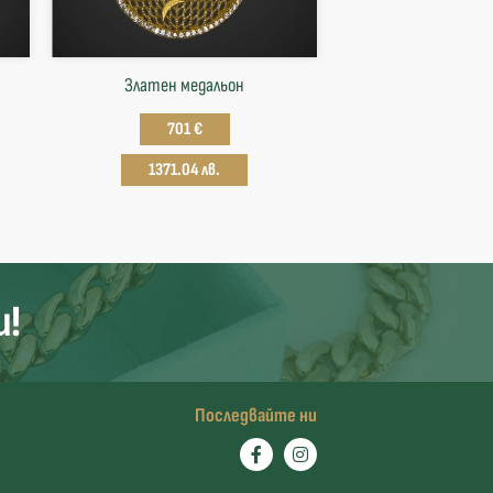
Златен медальон
701 €
1371.04 лв.
и!
Последвайте ни