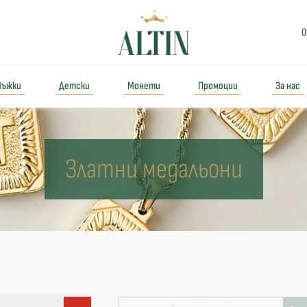
0
ъжки
Детски
Монети
Промоции
За нас
Златни медальони