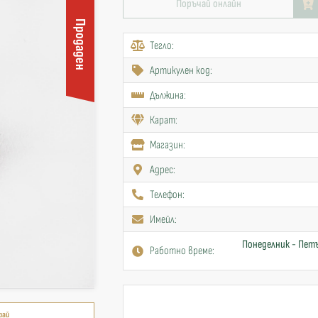
Поръчай онлайн
Продаден
Тегло:
Артикулен код:
Дължина:
Карат:
Mагазин:
Адрес:
Телефон:
Имейл:
Понеделник - Петъ
Работно време:
рай