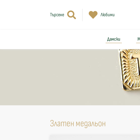
Търсене
Любими
Дамски
М
Златен медальон