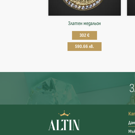
Златен медальон
302 €
590.66 лв.
З
Ка
Дам
Мъ