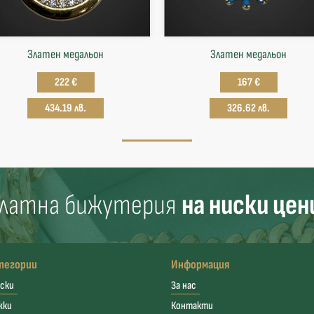
Златен медальон
Златен медальон
222 €
167 €
434.19 лв.
326.62 лв.
латна бижутерия
на ниски цен
тегории
Информация
ски
За нас
жки
Контакти