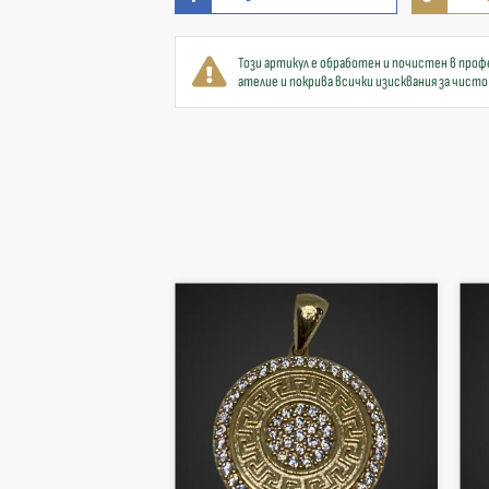
Този артикул е обработен и почистен в проф
ателие и покрива всички изисквания за чисто