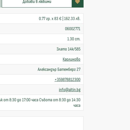
Добави в любими
0.77 гр. x 83 € | 162.33 лв.
06002771
1.30 cm.
Злато 14к/585
Каолиново
Александър Батемберг 27
+359878812300
info@altin.bg
к от 8:30 до 17:00 часа Събота от 8:30 до 14:30
часа