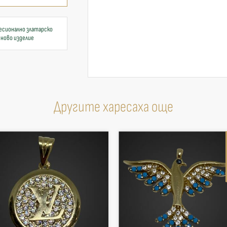
есионално златарско
 ново изделие
Другите харесаха още