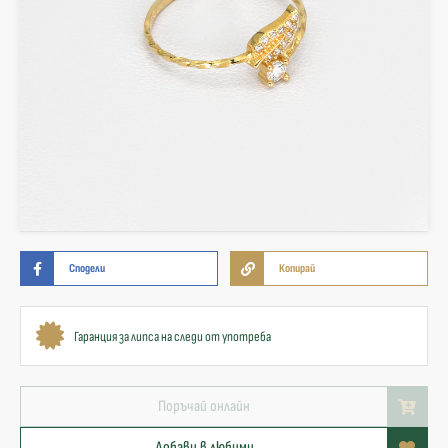
Сподели
Копирай
Гаранция за липса на следи от употреба
Поръчай онлайн
Добави в любими