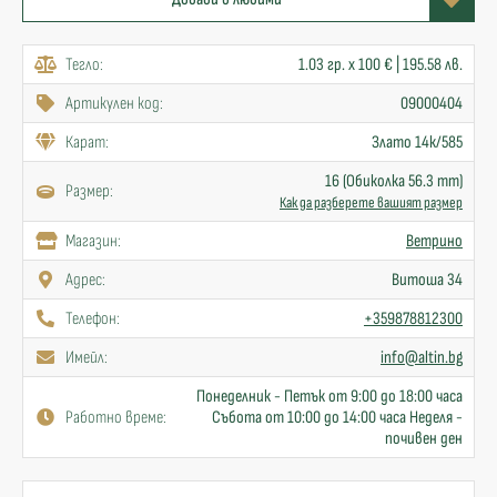
Тегло:
1.03 гр. x 100 € | 195.58 лв.
Артикулен код:
09000404
Карат:
Злато 14к/585
16 (Обиколка 56.3 mm)
Размер:
Как да разберете вашият размер
Mагазин:
Ветрино
Адрес:
Витоша 34
Телефон:
+359878812300
Имейл:
info@altin.bg
Понеделник - Петък от 9:00 до 18:00 часа
Работно време:
Събота от 10:00 до 14:00 часа Неделя -
почивен ден