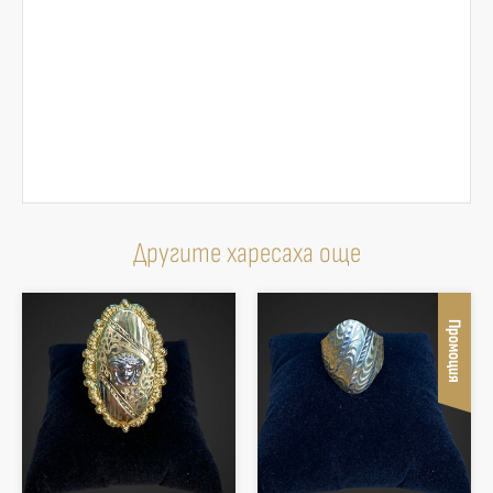
Другите харесаха още
Промоция