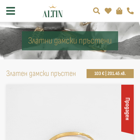
Златни дамски пръстени
Златен дамски пръстен
103 € | 201.45 лв.
Продаден