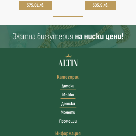
575.01 лв.
535.9 лв.
Златна бижутерия
на ниски цени!
Категории
Дамски
Мъжки
Детски
Монети
Промоции
Информация