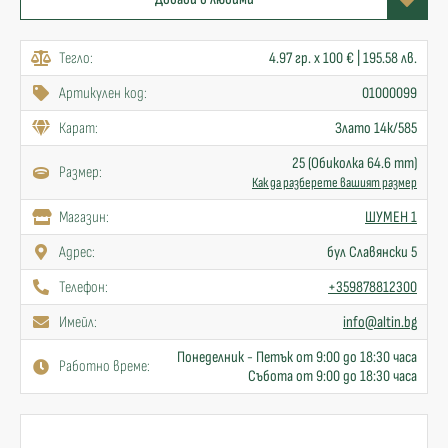
Тегло:
4.97 гр. x 100 € | 195.58 лв.
Артикулен код:
01000099
Карат:
Злато 14к/585
25 (Обиколка 64.6 mm)
Размер:
Как да разберете вашият размер
Mагазин:
ШУМЕН 1
Адрес:
бул Славянски 5
Телефон:
+359878812300
Имейл:
info@altin.bg
Понеделник - Петък от 9:00 до 18:30 часа
Работно време:
Събота от 9:00 до 18:30 часа