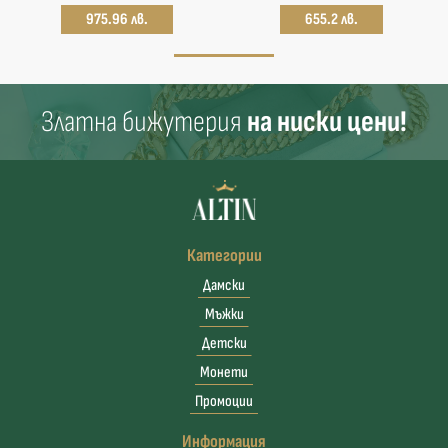
975.96 лв.
655.2 лв.
Златна бижутерия
на ниски цени!
Категории
Дамски
Мъжки
Детски
Монети
Промоции
Информация