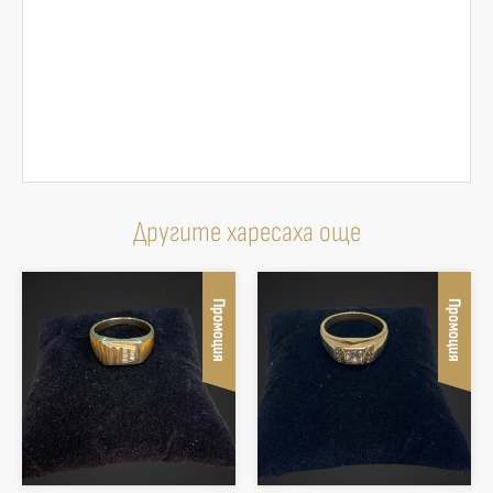
Другите харесаха още
Промоция
Промоция