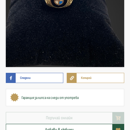
Сподели
Копирай
Гаранция за липса на следи от употреба
Поръчай онлайн
Добави в любими