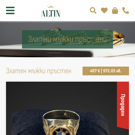
Златни мъжки пръстени
Златен мъжки пръстен
497 € | 972.05 лв.
Продаден