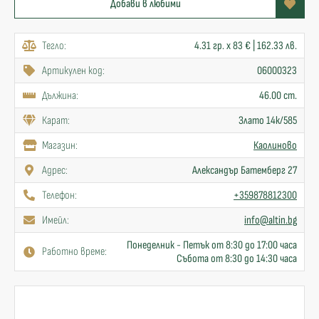
Добави в любими
Тегло:
4.31 гр. x 83 € | 162.33 лв.
Артикулен код:
06000323
Дължина:
46.00 cm.
Карат:
Злато 14к/585
Mагазин:
Каолиново
Адрес:
Александър Батемберг 27
Телефон:
+359878812300
Имейл:
info@altin.bg
Понеделник - Петък от 8:30 до 17:00 часа
Работно време:
Събота от 8:30 до 14:30 часа