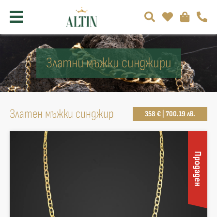
Златни мъжки синджири
Златен мъжки синджир
358 € | 700.19 лв.
Продаден