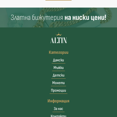
Златна бижутерия
на ниски цени!
Категории
Дамски
Мъжки
Детски
Монети
Промоции
Информация
За нас
Контакти