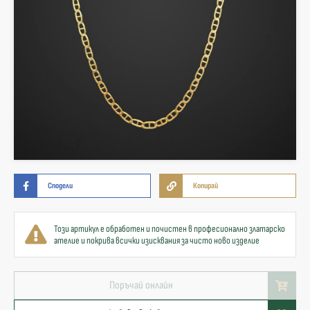
Сподели
Копирай
Този артикул е обработен и почистен в професионално златарско
ателие и покрива всички изисквания за чисто ново изделие
Поръчай онлайн