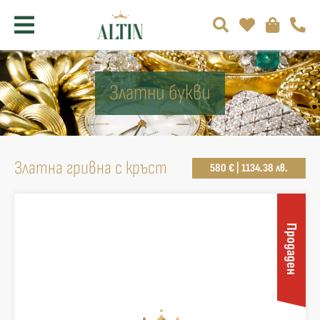
Златни букви
Златна гривна с кръст
580 € | 1134.38 лв.
Продаден