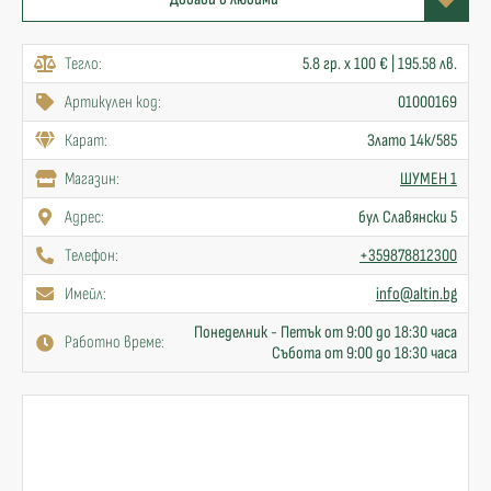
Тегло:
5.8 гр. x 100 € | 195.58 лв.
Артикулен код:
01000169
Карат:
Злато 14к/585
Mагазин:
ШУМЕН 1
Адрес:
бул Славянски 5
Телефон:
+359878812300
Имейл:
info@altin.bg
Понеделник - Петък от 9:00 до 18:30 часа
Работно време:
Събота от 9:00 до 18:30 часа