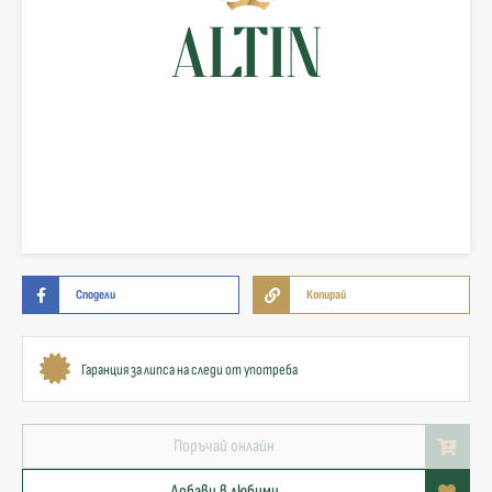
Сподели
Копирай
Гаранция за липса на следи от употреба
Поръчай онлайн
Добави в любими