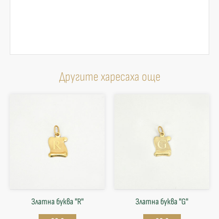
Другите харесаха още
Златна буква "R"
Златна буква "G"