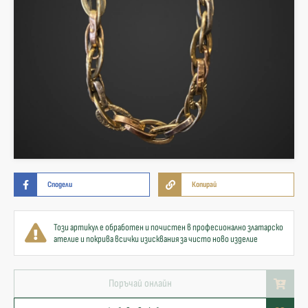
Сподели
Копирай
Този артикул е обработен и почистен в професионално златарско
ателие и покрива всички изисквания за чисто ново изделие
Поръчай онлайн