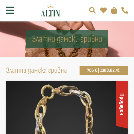
Златни дамски гривни
Златна дамска гривна
706 € | 1380.82 лв.
Продаден