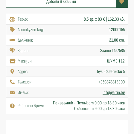
Добави в любими
Тегло:
8.5 гр. x 83 € | 162.33 лв.
Артикулен код:
12000155
Дължина:
21.00 cm.
Карат:
Злато 14к/585
Mагазин:
ШУМЕН 12
Адрес:
бул. Славянски 5
Телефон:
+359878812300
Имейл:
info@altin.bg
Понеделник - Петък от 9:00 до 18:30 часа
Работно време:
Събота от 9:00 до 18:30 часа