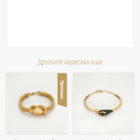
Другите харесаха още
Промоция