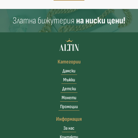
Златна бижутерия
на ниски цени!
Категории
Дамски
Мъжки
Детски
Монети
Промоции
Информация
За нас
Контакти