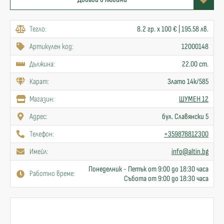
Тегло:
8.2 гр. x 100 € | 195.58 лв.
Артикулен код:
12000148
Дължина:
22.00 cm.
Карат:
Злато 14к/585
Mагазин:
ШУМЕН 12
Адрес:
бул. Славянски 5
Телефон:
+359878812300
Имейл:
info@altin.bg
Понеделник - Петък от 9:00 до 18:30 часа
Работно време:
Събота от 9:00 до 18:30 часа