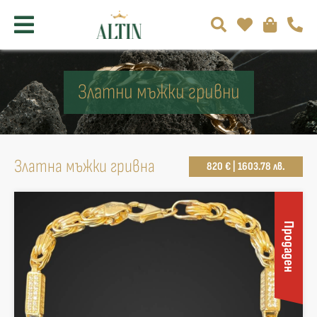
Златни мъжки гривни
Златна мъжки гривна
820 € | 1603.78 лв.
Продаден