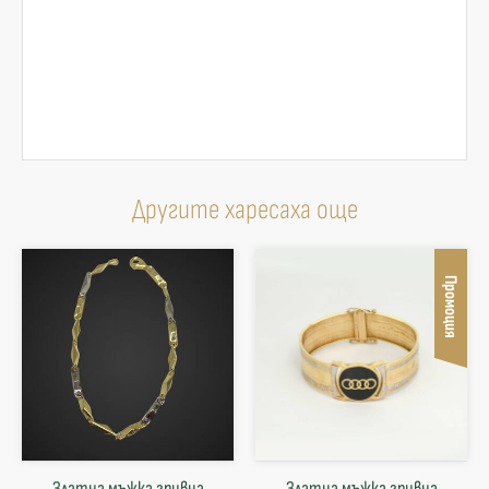
Другите харесаха още
Промоция
Златна мъжка гривна
Златна мъжка гривна