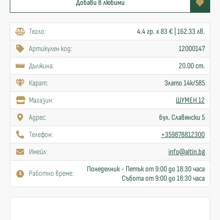
Добави в любими
Тегло:
4.4 гр. x 83 € | 162.33 лв.
Артикулен код:
12000147
Дължина:
20.00 cm.
Карат:
Злато 14к/585
Mагазин:
ШУМЕН 12
Адрес:
бул. Славянски 5
Телефон:
+359878812300
Имейл:
info@altin.bg
Понеделник - Петък от 9:00 до 18:30 часа
Работно време:
Събота от 9:00 до 18:30 часа