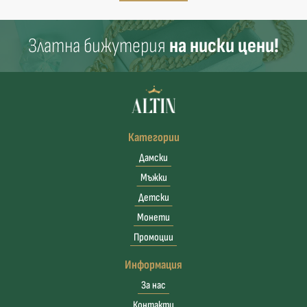
Златна бижутерия
на ниски цени!
Категории
Дамски
Мъжки
Детски
Монети
Промоции
Информация
За нас
Контакти