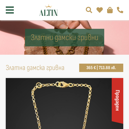
Златни дамски гривни
Златна дамска гривна
365 € | 713.88 лв.
Продаден