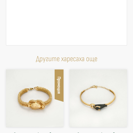
Другите харесаха още
Промоция