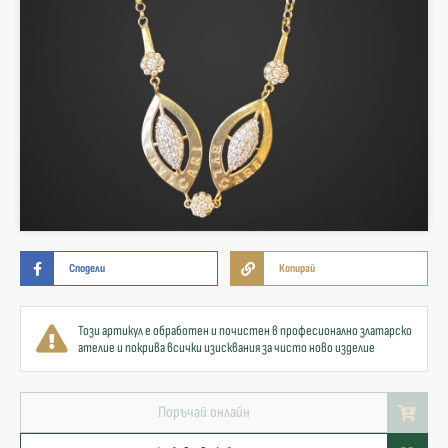
Сподели
Копирай
Този артикул е обработен и почистен в професионално златарско
ателие и покрива всички изисквания за чисто ново изделие
Поръчай онлайн