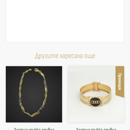
Другите харесаха още
Промоция
Златна мъжка гривна
Златна мъжка гривна