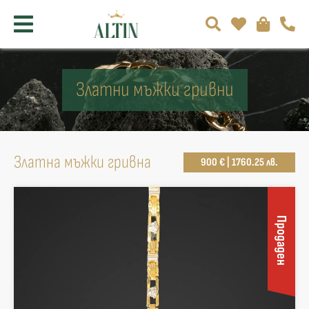
Златни мъжки гривни
Златна мъжки гривна
900 € | 1760.25 лв.
Продаден