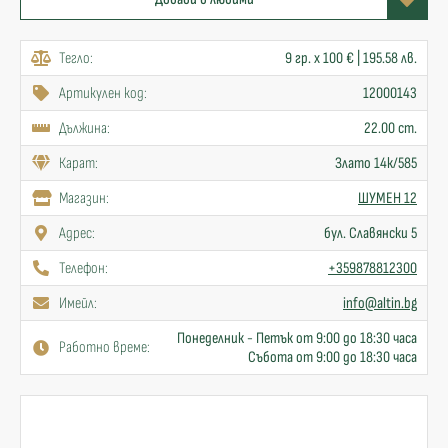
Тегло:
9 гр. x 100 € | 195.58 лв.
Артикулен код:
12000143
Дължина:
22.00 cm.
Карат:
Злато 14к/585
Mагазин:
ШУМЕН 12
Адрес:
бул. Славянски 5
Телефон:
+359878812300
Имейл:
info@altin.bg
Понеделник - Петък от 9:00 до 18:30 часа
Работно време:
Събота от 9:00 до 18:30 часа