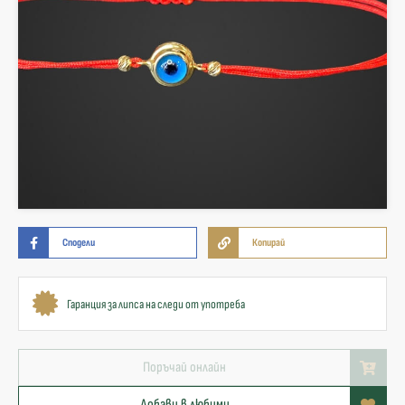
Сподели
Копирай
Гаранция за липса на следи от употреба
Поръчай онлайн
Добави в любими