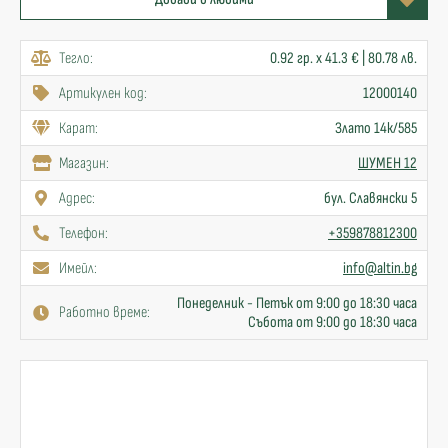
Тегло:
0.92 гр. x 41.3 € | 80.78 лв.
Артикулен код:
12000140
Карат:
Злато 14к/585
Mагазин:
ШУМЕН 12
Адрес:
бул. Славянски 5
Телефон:
+359878812300
Имейл:
info@altin.bg
Понеделник - Петък от 9:00 до 18:30 часа
Работно време:
Събота от 9:00 до 18:30 часа