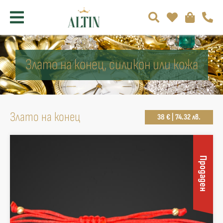
Злато на конец, силикон или кожа
Злато на конец
38 € | 74.32 лв.
Продаден