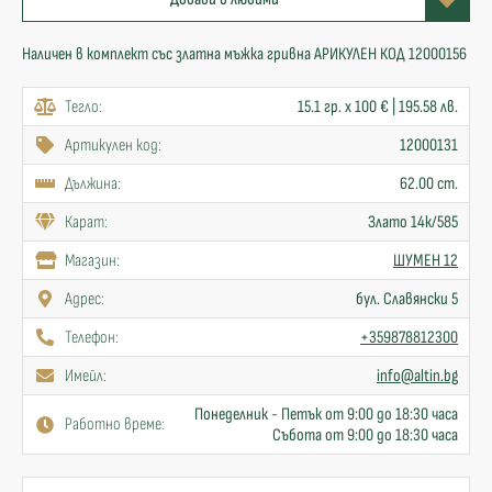
Наличен в комплект със златна мъжка гривна АРИКУЛЕН КОД 12000156
Тегло:
15.1 гр. x 100 € | 195.58 лв.
Артикулен код:
12000131
Дължина:
62.00 cm.
Карат:
Злато 14к/585
Mагазин:
ШУМЕН 12
Адрес:
бул. Славянски 5
Телефон:
+359878812300
Имейл:
info@altin.bg
Понеделник - Петък от 9:00 до 18:30 часа
Работно време:
Събота от 9:00 до 18:30 часа