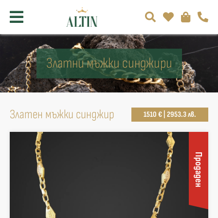
Златни мъжки синджири
Златен мъжки синджир
1510 € | 2953.3 лв.
Продаден