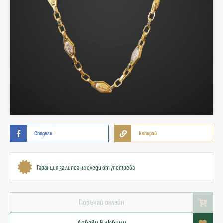
Сподели
Копирай
Гаранция за липса на следи от употреба
Поръчай онлайн
Добави в любими