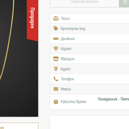
Поръчай онлайн
Продаден
Тегло:
Артикулен код:
Дължина:
Карат:
Mагазин:
Адрес:
Телефон:
Имейл:
Понеделник - Петъ
Работно време:
рай