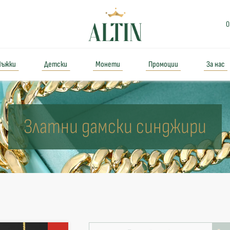
0
ъжки
Детски
Монети
Промоции
За нас
Златни дамски синджири