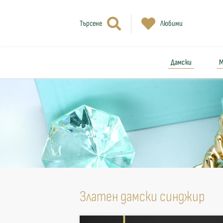
Търсене
Любими
Дамски
М
Златен дамски синджир