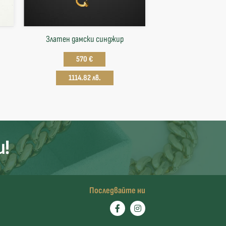
Златен дамски синджир
570 €
1114.82 лв.
и!
Последвайте ни