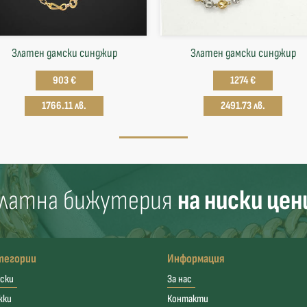
Златен дамски синджир
Златен дамски синджир
903 €
1274 €
1766.11 лв.
2491.73 лв.
латна бижутерия
на ниски цен
тегории
Информация
ски
За нас
жки
Контакти