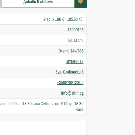
Добави в любими
2 гр. x 100 € | 195.58 лв.
12000125
50.00 cm.
Злато 14к/585
ШУМЕН 12
бул. Славянски 5
+359878812300
info@altin.bg
к от 9:00 до 18:30 часа Събота от 9:00 до 18:30
часа