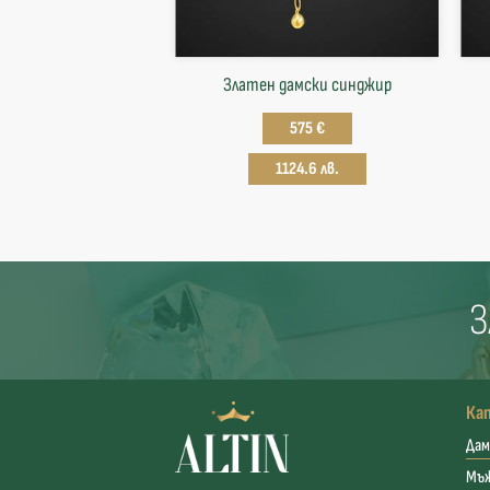
Златен дамски синджир
575 €
1124.6 лв.
З
Ка
Дам
Мъ