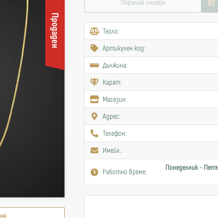
Поръчай онлайн
Продаден
Тегло:
Артикулен код:
Дължина:
Карат:
Mагазин:
Адрес:
Телефон:
Имейл:
Понеделник - Петъ
Работно време:
рай