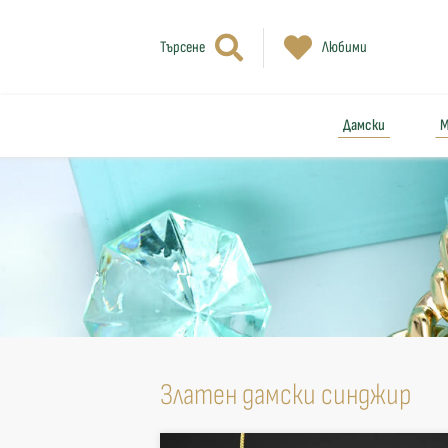
Търсене
Любими
Дамски
М
Златен дамски синджир