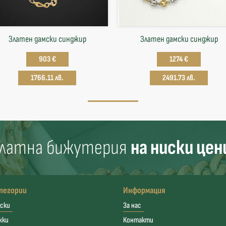
Златен дамски синджир
Златен дамски синджир
903 €
1274 €
1766.11 лв.
2491.73 лв.
латна бижутерия
на ниски цен
тегории
Информация
ски
За нас
жки
Контакти