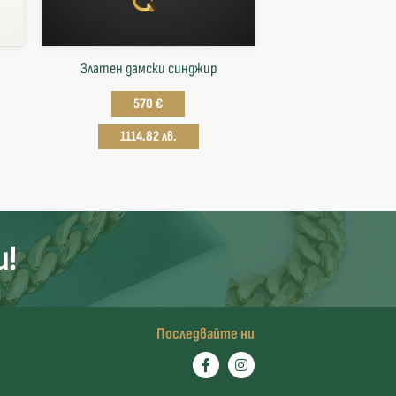
Златен дамски синджир
570 €
1114.82 лв.
и!
Последвайте ни