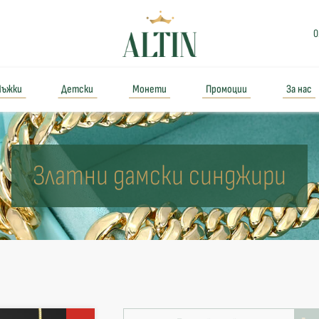
0
ъжки
Детски
Монети
Промоции
За нас
Златни дамски синджири