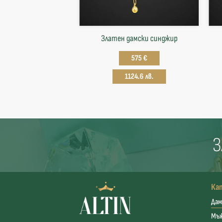
Златен дамски синджир
575 €
1124.6 лв.
З
Ка
Дам
Мъ