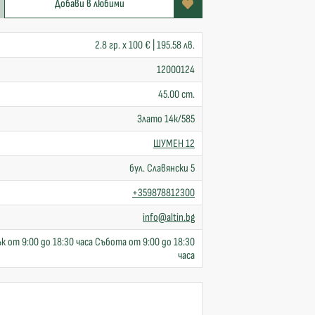
Добави в любими
2.8 гр. x 100 € | 195.58 лв.
12000124
45.00 cm.
Злато 14к/585
ШУМЕН 12
бул. Славянски 5
+359878812300
info@altin.bg
к от 9:00 до 18:30 часа Събота от 9:00 до 18:30
часа