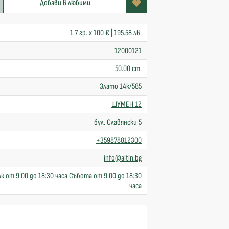
Добави в любими
1.7 гр. x 100 € | 195.58 лв.
12000121
50.00 cm.
Злато 14к/585
ШУМЕН 12
бул. Славянски 5
+359878812300
info@altin.bg
к от 9:00 до 18:30 часа Събота от 9:00 до 18:30
часа