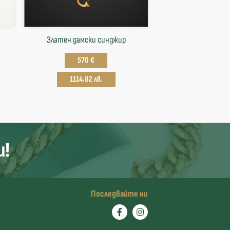
Златен дамски синджир
570 €
1114.82 лв.
и!
Последвайте ни