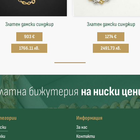
Златен дамски синджир
Златен дамски синджир
903 €
1274 €
1766.11 лв.
2491.73 лв.
латна бижутерия
на ниски цен
тегории
Информация
ски
За нас
жки
Контакти