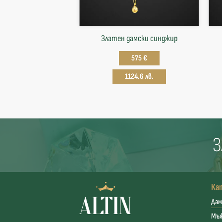
Златен дамски синджир
575 €
1124.6 лв.
З
Ка
Дам
Мъ