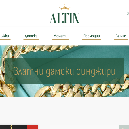
0
ъжки
Детски
Монети
Промоции
За нас
Златни дамски синджири