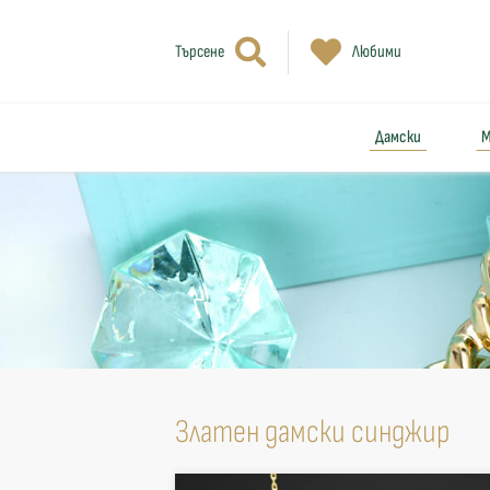
Търсене
Любими
Дамски
М
Златен дамски синджир