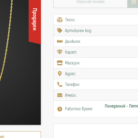
Поръчай онлайн
Продаден
Тегло:
Артикулен код:
Дължина:
Карат:
Mагазин:
Адрес:
Телефон:
Имейл:
Понеделник - Петъ
Работно време:
рай