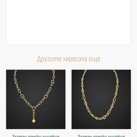
Другите харесаха още
Златен дамски синджир
Златен дамски синджир