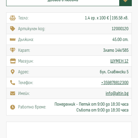
Тегло:
1.4 гр. x 100 € | 195.58 лв.
Артикулен код:
12000120
Дължина:
45.00 cm.
Карат:
Злато 14к/585
Mагазин:
ШУМЕН 12
Адрес:
бул. Славянски 5
Телефон:
+359878812300
Имейл:
info@altin.bg
Понеделник - Петък от 9:00 до 18:30 часа
Работно време:
Събота от 9:00 до 18:30 часа