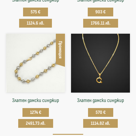
575 €
903 €
1124.6 лв.
1766.11 лв.
Промоция
Златен дамски синджир
Златен дамски синджир
1274 €
570 €
2491.73 лв.
1114.82 лв.