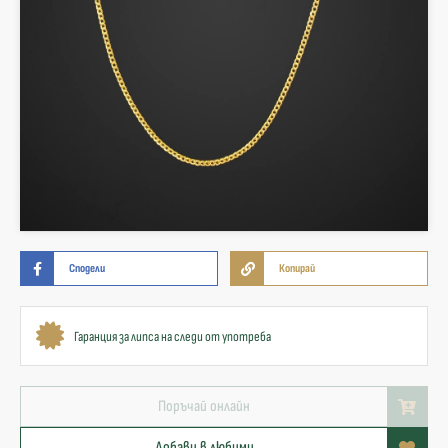
Сподели
Копирай
Гаранция за липса на следи от употреба
Поръчай онлайн
Добави в любими