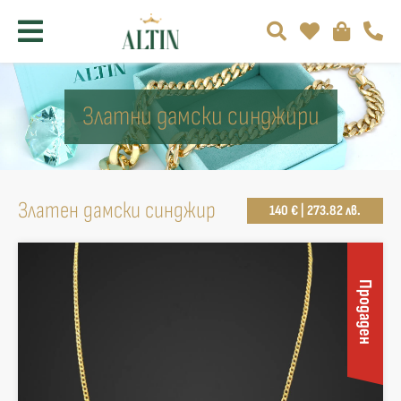
Златни дамски синджири
Златен дамски синджир
140 € | 273.82 лв.
Продаден