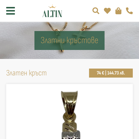
Златни кръстове
Златен кръст
74 € | 144.73 лв.