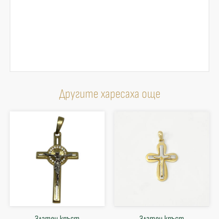
Другите харесаха още
Златен кръст
Златен кръст