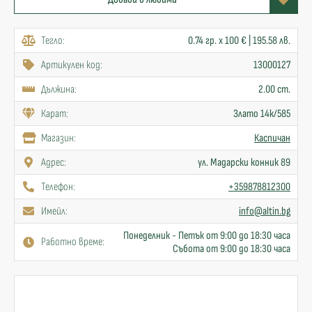
Тегло:
0.74 гр. x 100 € | 195.58 лв.
Артикулен код:
13000127
Дължина:
2.00 cm.
Карат:
Злато 14к/585
Mагазин:
Каспичан
Адрес:
ул. Мадарски конник 89
Телефон:
+359878812300
Имейл:
info@altin.bg
Понеделник - Петък от 9:00 до 18:30 часа
Работно време:
Събота от 9:00 до 18:30 часа