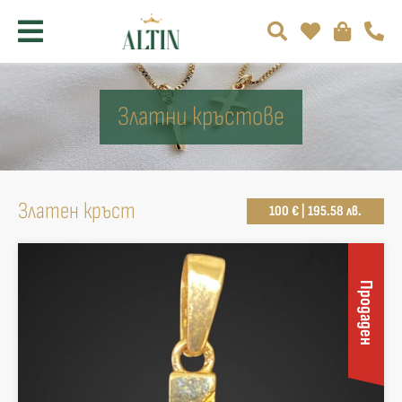
Златни кръстове
Златен кръст
100 € | 195.58 лв.
Продаден