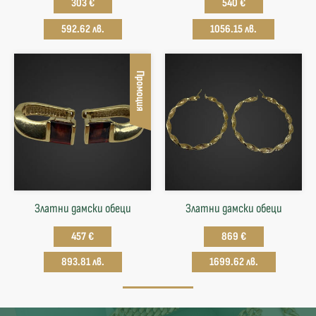
303 €
540 €
592.62 лв.
1056.15 лв.
Промоция
Златни дамски обеци
Златни дамски обеци
457 €
869 €
893.81 лв.
1699.62 лв.