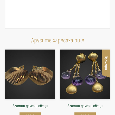
Другите харесаха още
Промоция
Златни дамски обеци
Златни дамски обеци