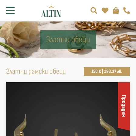
Златни обеци
Златни дамски обеци
150 € | 293.37 лв.
Продаден