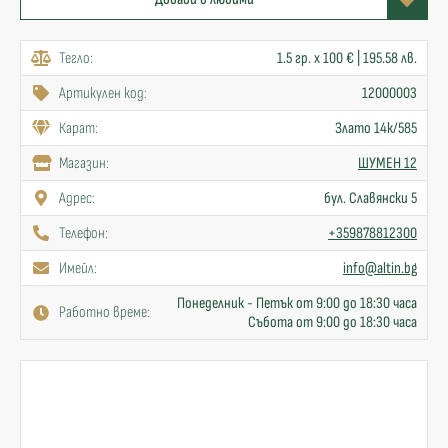
Тегло:
1.5 гр. x 100 € | 195.58 лв.
Артикулен код:
12000003
Карат:
Злато 14к/585
Mагазин:
ШУМЕН 12
Адрес:
бул. Славянски 5
Телефон:
+359878812300
Имейл:
info@altin.bg
Понеделник - Петък от 9:00 до 18:30 часа
Работно време:
Събота от 9:00 до 18:30 часа