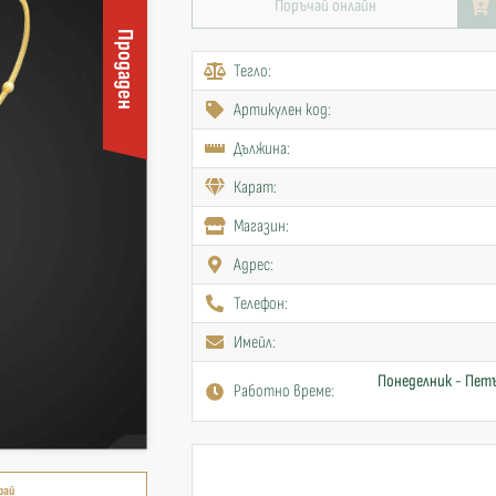
Поръчай онлайн
Продаден
Тегло:
Артикулен код:
Дължина:
Карат:
Mагазин:
Адрес:
Телефон:
Имейл:
Понеделник - Петъ
Работно време:
рай