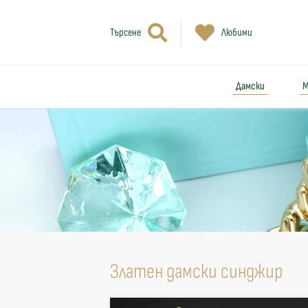
Търсене
Любими
Дамски
М
Златен дамски синджир