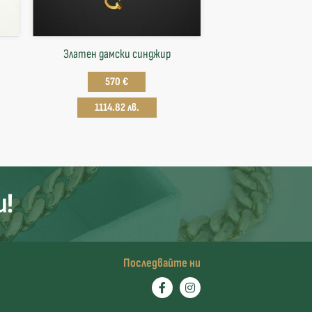
Златен дамски синджир
570 €
1114.82 лв.
и!
Последвайте ни