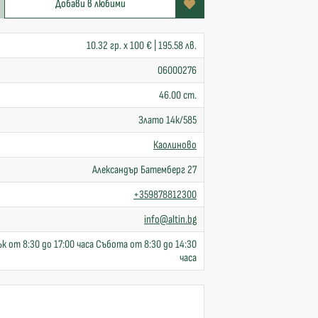
Добави в любими
10.32 гр. x 100 € | 195.58 лв.
06000276
46.00 cm.
Злато 14к/585
Каолиново
Александър Батемберг 27
+359878812300
info@altin.bg
к от 8:30 до 17:00 часа Събота от 8:30 до 14:30
часа