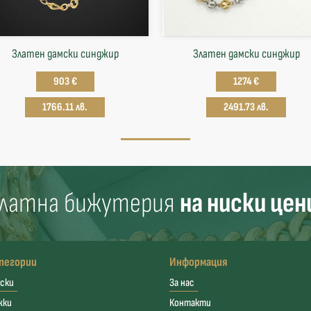
Златен дамски синджир
Златен дамски синджир
903 €
1274 €
1766.11 лв.
2491.73 лв.
латна бижутерия
на ниски цен
тегории
Информация
ски
За нас
жки
Контакти