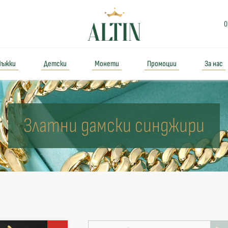
0
ъжки
Детски
Монети
Промоции
За нас
Златни дамски синджири