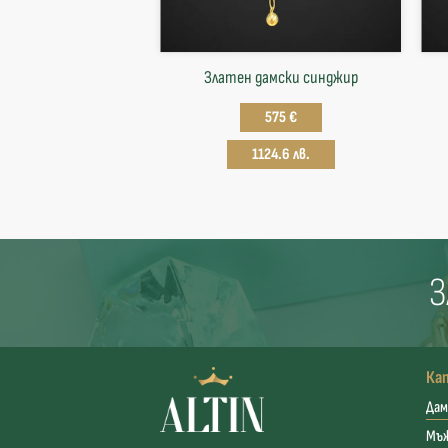
Златен дамски синджир
575 €
1124.6 лв.
З
Ка
Дам
Мъ