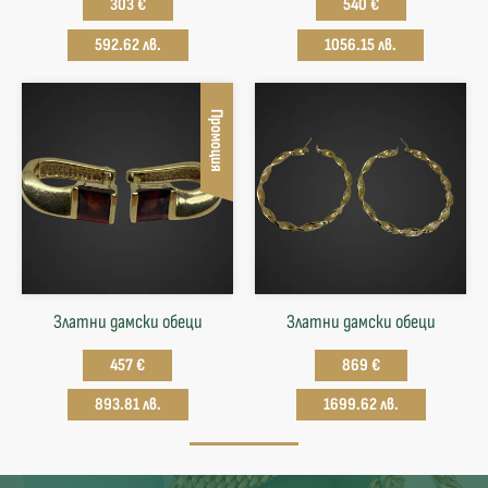
303 €
540 €
592.62 лв.
1056.15 лв.
Промоция
Златни дамски обеци
Златни дамски обеци
457 €
869 €
893.81 лв.
1699.62 лв.