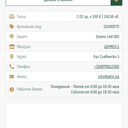
Тегло:
2.02 гр. x 100 € | 195.58 лв.
Артикулен код:
01000073
Карат:
Злато 14к/585
Mагазин:
ШУМЕН 1
Адрес:
бул Славянски 5
Телефон:
+359878812300
Имейл:
info@altin.bg
Понеделник - Петък от 9:00 до 18:30 часа
Работно време:
Събота от 9:00 до 18:30 часа