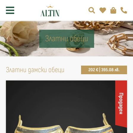
Златни обеци
Златни дамски обеци
202 € | 395.08 лв.
Продаден