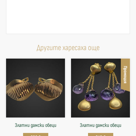
Другите харесаха още
Промоция
Златни дамски обеци
Златни дамски обеци