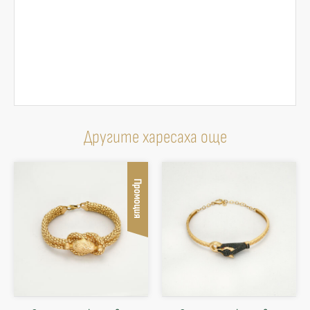
Другите харесаха още
Промоция