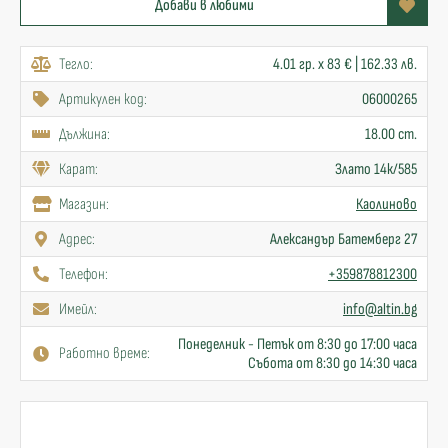
Добави в любими
Тегло:
4.01 гр. x 83 € | 162.33 лв.
Артикулен код:
06000265
Дължина:
18.00 cm.
Карат:
Злато 14к/585
Mагазин:
Каолиново
Адрес:
Александър Батемберг 27
Телефон:
+359878812300
Имейл:
info@altin.bg
Понеделник - Петък от 8:30 до 17:00 часа
Работно време:
Събота от 8:30 до 14:30 часа