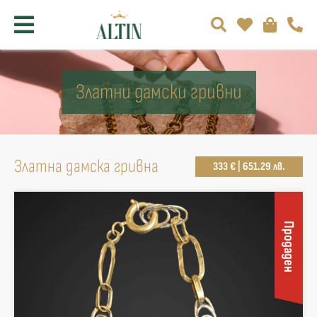
Златни дамски гривни
Златна дамска гривна
333 € | 651.29 лв.
Продаден