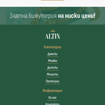
Златна бижутерия
на ниски цени!
Категории
Дамски
Мъжки
Детски
Монети
Промоции
Информация
За нас
Контакти