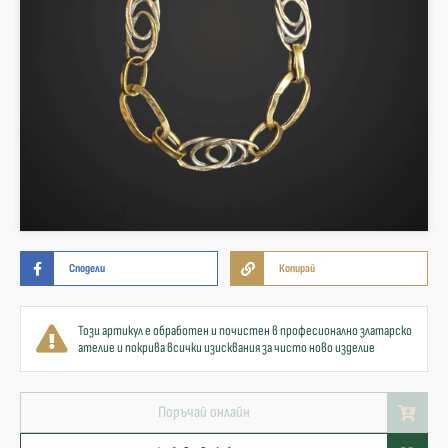
Сподели
Копирай
Този артикул е обработен и почистен в професионално златарско
ателие и покрива всички изисквания за чисто ново изделие
Поръчай онлайн