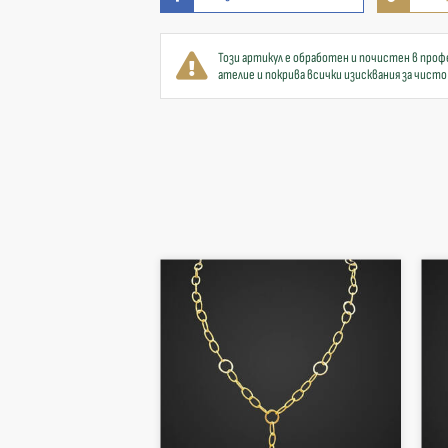
Този артикул е обработен и почистен в проф
ателие и покрива всички изисквания за чисто