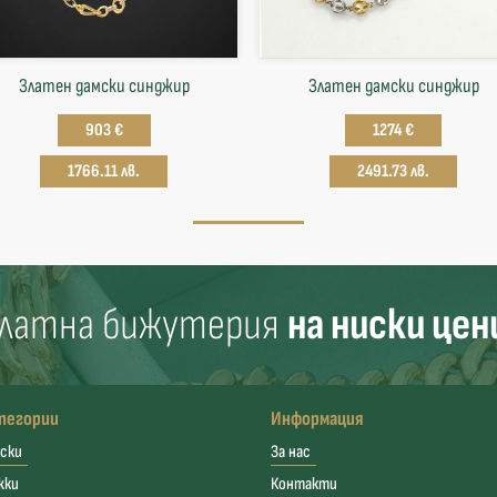
Златен дамски синджир
Златен дамски синджир
903 €
1274 €
1766.11 лв.
2491.73 лв.
латна бижутерия
на ниски цен
тегории
Информация
ски
За нас
жки
Контакти