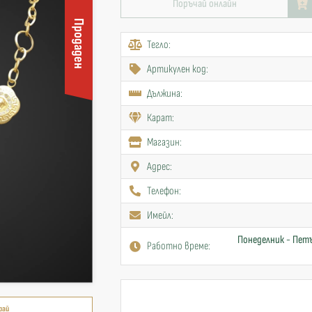
Поръчай онлайн
Продаден
Тегло:
Артикулен код:
Дължина:
Карат:
Mагазин:
Адрес:
Телефон:
Имейл:
Понеделник - Петъ
Работно време:
рай