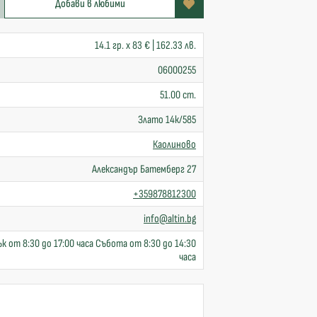
Добави в любими
14.1 гр. x 83 € | 162.33 лв.
06000255
51.00 cm.
Злато 14к/585
Каолиново
Александър Батемберг 27
+359878812300
info@altin.bg
к от 8:30 до 17:00 часа Събота от 8:30 до 14:30
часа