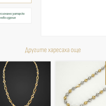
есионално златарско
 ново изделие
Другите харесаха още