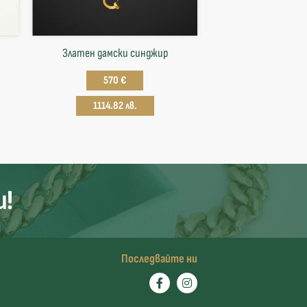
Златен дамски синджир
570 €
1114.82 лв.
и!
Последвайте ни