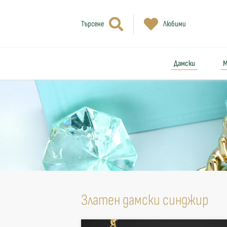
Търсене
Любими
Дамски
М
Златен дамски синджир