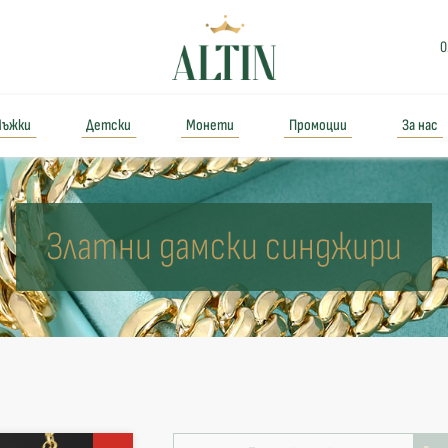
0
ъжки
Детски
Монети
Промоции
За нас
Златни дамски синджири