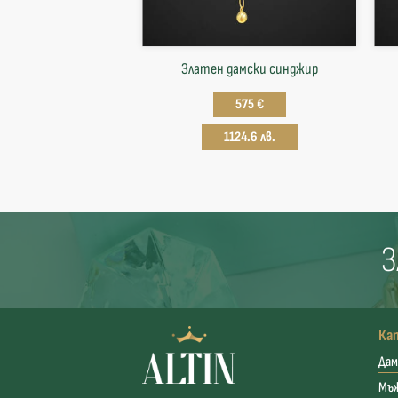
Златен дамски синджир
575 €
1124.6 лв.
З
Ка
Дам
Мъ