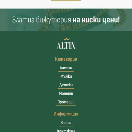
Златна бижутерия
на ниски цени!
Категории
Дамски
Мъжки
Детски
Монети
Промоции
Информация
За нас
Контакти