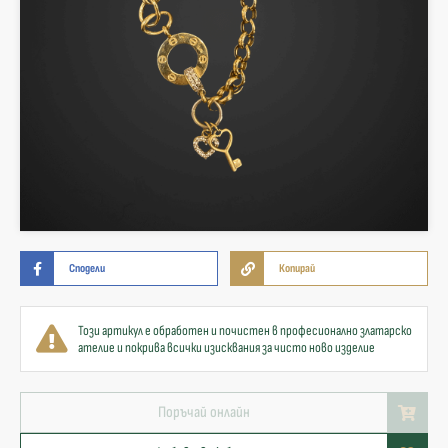
Сподели
Копирай
Този артикул е обработен и почистен в професионално златарско
ателие и покрива всички изисквания за чисто ново изделие
Поръчай онлайн