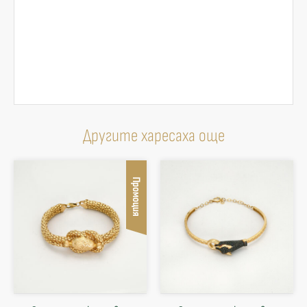
Другите харесаха още
Промоция