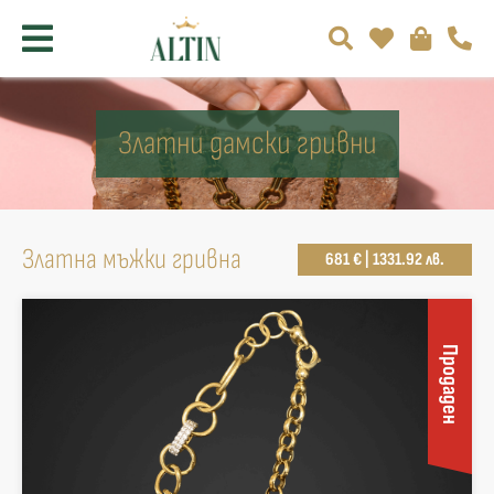
Златни дамски гривни
Златна мъжки гривна
681 € | 1331.92 лв.
Продаден