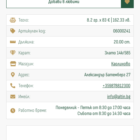
Добави в любими
Тегло:
8.2 гр. x 83 € | 162.33 лв.
Артикулен код:
06000241
Дължина:
20.00 cm.
Карат:
Злато 14к/585
Mагазин:
Каолиново
Адрес:
Александър Батемберг 27
Телефон:
+359878812300
Имейл:
info@altin.bg
Понеделник - Петък от 8:30 до 17:00 часа
Работно време:
Събота от 8:30 до 14:30 часа