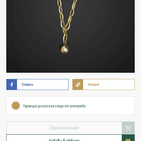
Сподели
Копирай
Гаранция за липса на следи от употреба
Поръчай онлайн
Добави в любими