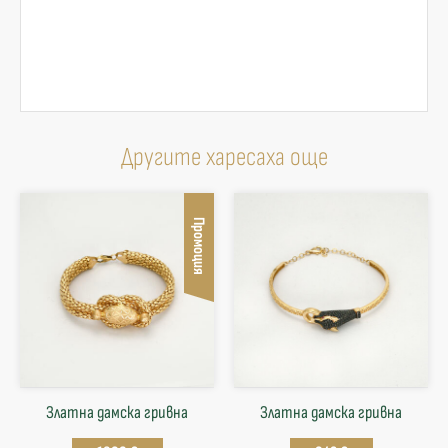
Другите харесаха още
Промоция
Златна дамска гривна
Златна дамска гривна