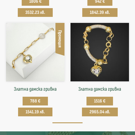
1806 €
942 €
3532.23 лв.
1842.39 лв.
Промоция
Златна дамска гривна
Златна дамска гривна
788 €
1516 €
1541.19 лв.
2965.04 лв.