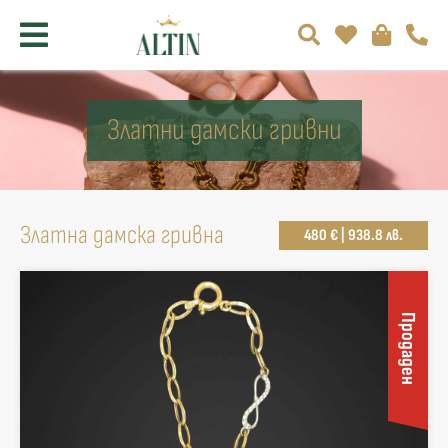
Златни дамски гривни
Златна дамска гривна
480 € | 938.8 лв.
Продаден