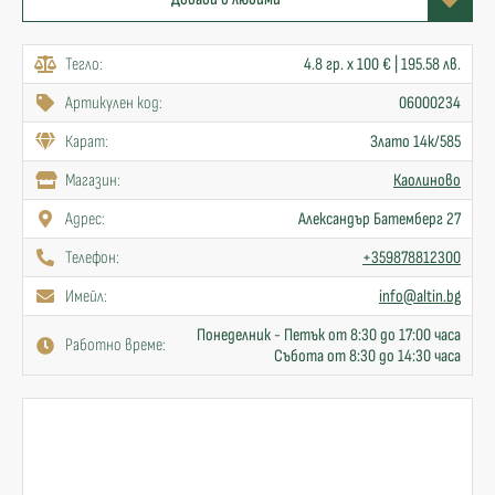
Тегло:
4.8 гр. x 100 € | 195.58 лв.
Артикулен код:
06000234
Карат:
Злато 14к/585
Mагазин:
Каолиново
Адрес:
Александър Батемберг 27
Телефон:
+359878812300
Имейл:
info@altin.bg
Понеделник - Петък от 8:30 до 17:00 часа
Работно време:
Събота от 8:30 до 14:30 часа