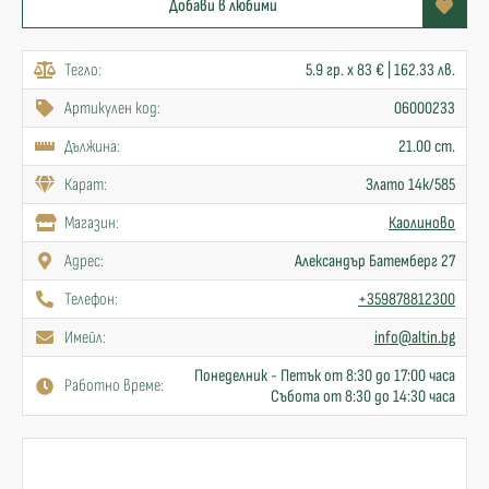
Добави в любими
Тегло:
5.9 гр. x 83 € | 162.33 лв.
Артикулен код:
06000233
Дължина:
21.00 cm.
Карат:
Злато 14к/585
Mагазин:
Каолиново
Адрес:
Александър Батемберг 27
Телефон:
+359878812300
Имейл:
info@altin.bg
Понеделник - Петък от 8:30 до 17:00 часа
Работно време:
Събота от 8:30 до 14:30 часа