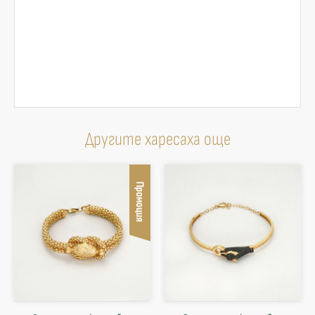
Другите харесаха още
Промоция