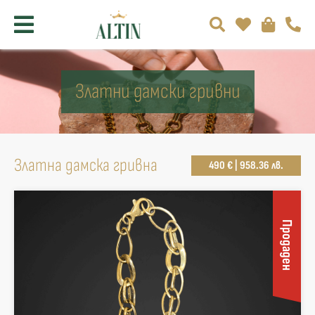
Златни дамски гривни
Златна дамска гривна
490 € | 958.36 лв.
Продаден