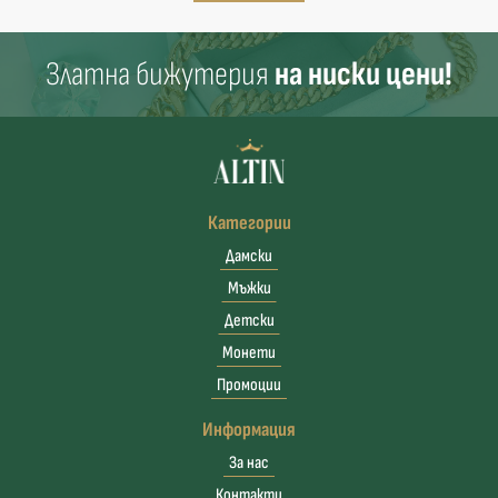
Златна бижутерия
на ниски цени!
Категории
Дамски
Мъжки
Детски
Монети
Промоции
Информация
За нас
Контакти