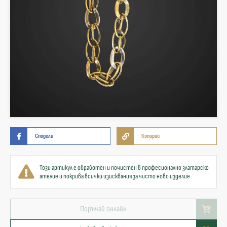
Сподели
Копирай
Този артикул е обработен и почистен в професионално златарско
ателие и покрива всички изисквания за чисто ново изделие
Поръчай онлайн